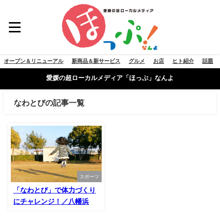
オープン＆リニューアル
新商品＆新サービス
グルメ
お店
ヒト紹介
話題
愛媛の超ローカルメディア「ほっぷ」なんよ
なわとびの記事一覧
スポーツ
「なわとび」で体力づくり
にチャレンジ！／八幡浜