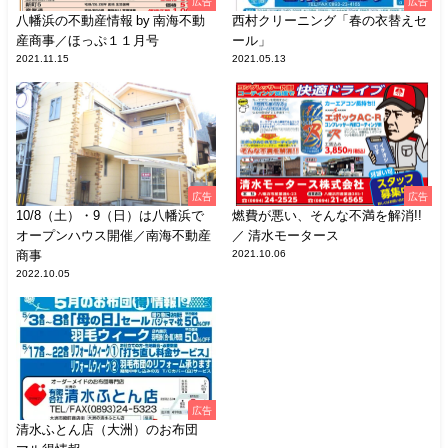
広告
広告
八幡浜の不動産情報 by 南海不動
西村クリーニング「春の衣替えセ
産商事／ほっぷ１１月号
ール」
2021.11.15
2021.05.13
広告
広告
10/8（土）・9（日）は八幡浜で
燃費が悪い、そんな不満を解消!!
オープンハウス開催／南海不動産
／ 清水モータース
商事
2021.10.06
2022.10.05
広告
清水ふとん店（大洲）のお布団