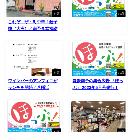
お店
お店
これぞ ザ・町中華！餃子
樓（大洲）／南予食堂探訪
お店
お店
ワインバーのアンフィニが
愛媛南予の集合広告 「ほっ
ランチを開始／八幡浜
ぷ」 2023年5月号発行！
お店
お店