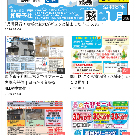
お店
1月号発行！地域の魅力がギュッと詰まった「ほっぷ」！
2026.01.06
募集
広告
西予市宇和町上松葉でリフォーム
癒し処 さくら療術院（八幡浜）が
内覧会開催｜日当たり良好な
１０周年！
4LDK中古住宅
2022.01.11
2026.05.08