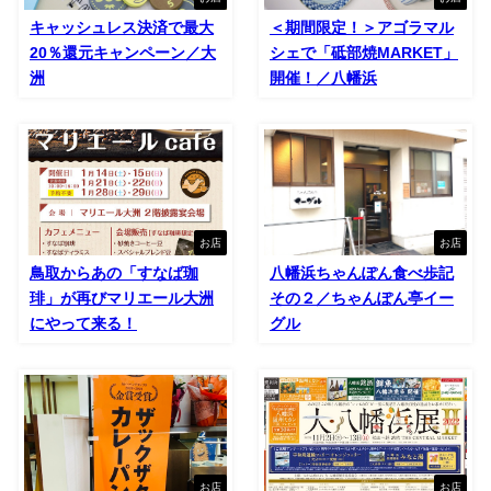
キャッシュレス決済で最大
＜期間限定！＞アゴラマル
20％還元キャンペーン／大
シェで「砥部焼MARKET」
洲
開催！／八幡浜
お店
お店
鳥取からあの「すなば珈
八幡浜ちゃんぽん食べ歩記
琲」が再びマリエール大洲
その２／ちゃんぽん亭イー
にやって来る！
グル
お店
お店