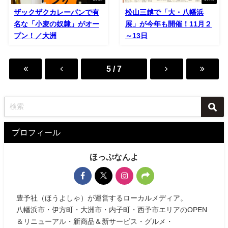
ザックザクカレーパンで有
松山三越で「大・八幡浜
名な「小麦の奴隷」がオー
展」が今年も開催！11月２
プン！／大洲
～13日
5 / 7
プロフィール
ほっぷなんよ
豊予社（ほうよしゃ）が運営するローカルメディア。
八幡浜市・伊方町・大洲市・内子町・西予市エリアのOPEN
＆リニューアル・新商品＆新サービス・グルメ・