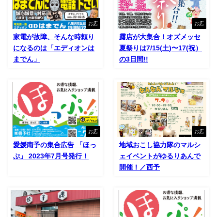
お店
お店
家電が故障、そんな時頼り
露店が大集合！オズメッセ
になるのは「エディオンは
夏祭りは7/15(土)〜17(祝）
までん」
の3日間!!
お店
お店
愛媛南予の集合広告 「ほっ
地域おこし協力隊のマルシ
ぷ」 2023年7月号発行！
ェイベントがゆるりあんで
開催！／西予