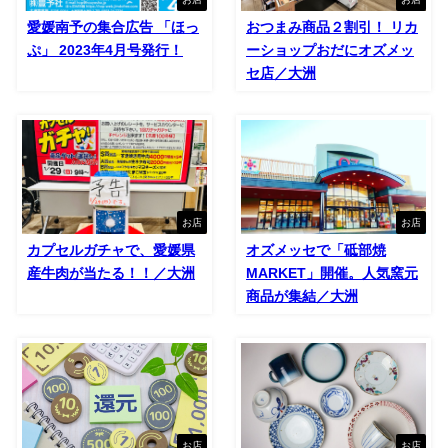
愛媛南予の集合広告 「ほっ
おつまみ商品２割引！ リカ
ぷ」 2023年4月号発行！
ーショップおだにオズメッ
セ店／大洲
お店
お店
カプセルガチャで、愛媛県
オズメッセで「砥部焼
産牛肉が当たる！！／大洲
MARKET」開催。人気窯元
商品が集結／大洲
お店
お店