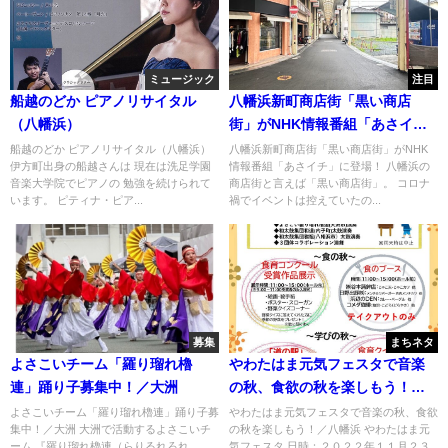
ミュージック
注目
船越のどか ピアノリサイタル
八幡浜新町商店街「黒い商店
（八幡浜）
街」がNHK情報番組「あさイ
チ」に登場！
船越のどか ピアノリサイタル（八幡浜）
八幡浜新町商店街「黒い商店街」がNHK
伊方町出身の船越さんは 現在は洗足学園
情報番組「あさイチ」に登場！ 八幡浜の
音楽大学院でピアノの 勉強を続けられて
商店街と言えば「黒い商店街」。 コロナ
います。 ピティナ・ピア...
禍でイベントは控えていたの...
募集
まちネタ
よさこいチーム「羅り瑠れ櫓
やわたはま元気フェスタで音楽
連」踊り子募集中！／大洲
の秋、食欲の秋を楽しもう！／
八幡浜
よさこいチーム「羅り瑠れ櫓連」踊り子募
やわたはま元気フェスタで音楽の秋、食欲
集中！／大洲 大洲で活動するよさこいチ
の秋を楽しもう！／八幡浜 やわたはま元
ーム 『羅り瑠れ櫓連（らりるれろれ
気フェスタ 日時：２０２２年１１月２３