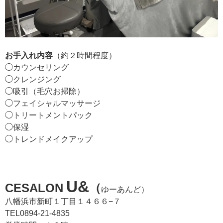
お手入れ内容
（約２時間程度）
◯カウンセリング
◯クレンジング
◯吸引（毛穴お掃除）
◯フェイシャルマッサージ
◯トリートメントパック
◯保湿
◯トレンドメイクアップ
U&
CESALON
（
ゆーあんど）
八幡浜市新町１丁目１４６６−７
TEL0894-21-4835