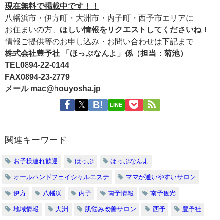
現在無料で掲載中です！！
八幡浜市・伊方町・大洲市・内子町・西予市エリアに
お住まいの方、
ほしい情報をリクエストしてくださいね！
情報ご提供等のお申し込み・お問い合わせは下記まで
株式会社豊予社 「ほっぷなんよ」係（担当：菊池）
TEL0894-22-0144
FAX0894-23-2779
メール mac@houyosha.jp
LINE
関連キーワード
お子様連れ歓迎
ほっぷ
ほっぷなんよ
オールハンドフェイシャルエステ
ママが通いやすいサロン
伊方
八幡浜
内子
南予情報
南予観光
地域情報
大洲
肌悩み改善サロン
西予
豊予社