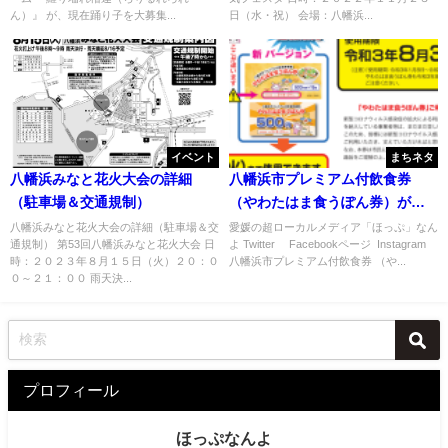
ん）』 が、現在踊り子を大募集...
日（水・祝） 会場：八幡浜...
イベント
まちネタ
八幡浜みなと花火大会の詳細
八幡浜市プレミアム付飲食券
（駐車場＆交通規制）
（やわたはま食うぽん券）が追
加販売されたみたい→完売
八幡浜みなと花火大会の詳細（駐車場＆交
愛媛の超ローカルメディア「ほっぷ」なん
通規制） 第53回八幡浜みなと花火大会 日
よ Twitter Facebookページ Instagram
時：２０２３年８月１５日（火）２０：０
八幡浜市プレミアム付飲食券 （や...
０～２１：００ 雨天決...
プロフィール
ほっぷなんよ