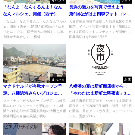
イベント
フォト
「なんよ！なんするんよ！なん
長浜の魅力を写真で伝えよう
なんマルシェ」開催（西予）
第9回ながはま四季フォトコンテ
ストが応募受付中
「なんよ！なんするんよ！なんなんマルシ
大洲市長浜地域で撮影した自然風景や名所
ェ」開催（西予） JR卯之町駅前の「ゆる
旧跡、イベント写真を募集する「第9回な
りあん」では、 南予地方の地域おこし協
がはま四季フォトコンテスト」が開催中。
力隊が大集合して、 柑橘...
応募締切は令和9年2月5日...
まちネタ
お店
マクドナルドが今秋オープン予
八幡浜の夏は新町商店街から！
定。八幡浜港みらいプロジェク
「やわたはま新町土曜夜市」3週
トが明らかに！
連続開催
マクドナルドが今秋オープン予定。八幡浜
八幡浜市新町商店街で「やわたはま新町土
港みらいプロジェクトが明らかに！ 八幡
曜夜市」が2026年7月18日・25日、8月1日
浜市内中心部の四国電力跡地の活用と八幡
に開催。屋台グルメや夜店、ステージイベ
浜港周辺の今後の展望が明ら...
ント、愛媛プロレ...