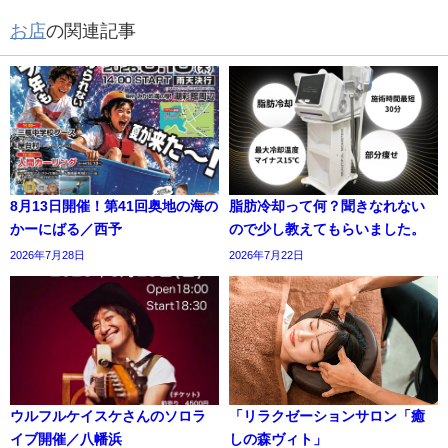
お店
の関連記事
8月13日開催！第41回奥地の海の
脂肪冷却って何？聞きなれない
かーにばる／西予
ので少し教えてもらいました。
2026年7月28日
2026年7月22日
ウルフルケイスケさんのソロラ
「リラクゼーションサロン「癒
イブ開催／八幡浜
しの森ヴィト」