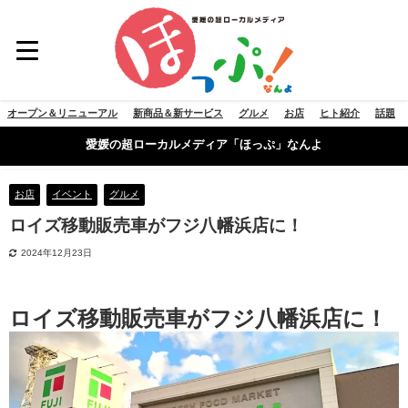
オープン＆リニューアル
新商品＆新サービス
グルメ
お店
ヒト紹介
話題
愛媛の超ローカルメディア「ほっぷ」なんよ
お店
イベント
グルメ
ロイズ移動販売車がフジ八幡浜店に！
2024年12月23日
ロイズ移動販売車がフジ八幡浜店に！