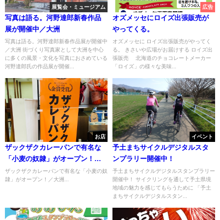
展覧会・ミュージアム
広告
写真は語る。河野達郎新春作品
オズメッセにロイズ出張販売が
展が開催中／大洲
やってくる。
写真は語る。河野達郎新春作品展が開催中
オズメッセに ロイズ出張販売がやってく
／大洲 街づくり写真家として大洲を中心
る。 きさいや広場がお届けする ロイズ出
に多くの風景・文化を写真におさめている
張販売 北海道のチョコレートメーカー
河野達郎氏の作品展が開催...
「ロイズ」の様々な美味...
お店
イベント
ザックザクカレーパンで有名な
予土まちサイクルデジタルスタ
「小麦の奴隷」がオープン！／
ンプラリー開催中！
大洲
ザックザクカレーパンで有名な「小麦の奴
予土まちサイクルデジタルスタンプラリー
隷」がオープン！／大洲...
開催中！ サイクリングを通して予土県境
地域の魅力を感じてもらうために 「予土
まちサイクルデジタルスタン...