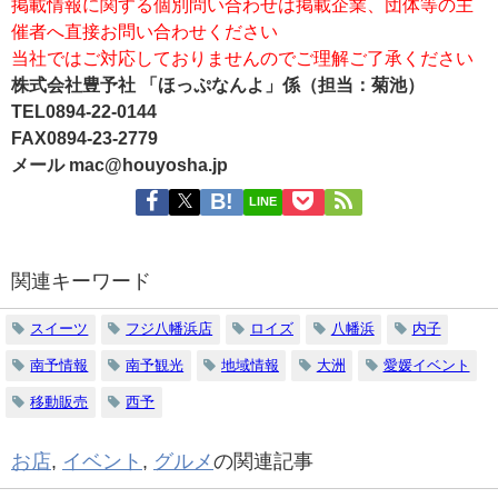
掲載情報に関する個別問い合わせは掲載企業、団体等の主
催者へ直接お問い合わせください
当社ではご対応しておりませんのでご理解ご了承ください
株式会社豊予社 「ほっぷなんよ」係（担当：菊池）
TEL0894-22-0144
FAX0894-23-2779
メール mac@houyosha.jp
LINE
関連キーワード
スイーツ
フジ八幡浜店
ロイズ
八幡浜
内子
南予情報
南予観光
地域情報
大洲
愛媛イベント
移動販売
西予
お店
,
イベント
,
グルメ
の関連記事