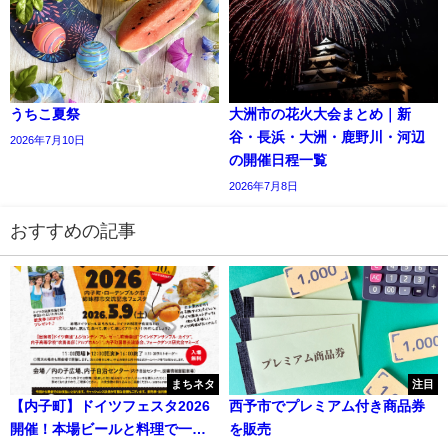
うちこ夏祭
大洲市の花火大会まとめ｜新
谷・長浜・大洲・鹿野川・河辺
2026年7月10日
の開催日程一覧
2026年7月8日
おすすめの記事
まちネタ
注目
【内子町】ドイツフェスタ2026
西予市でプレミアム付き商品券
開催！本場ビールと料理で一日
を販売