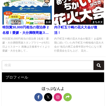
お店
まちネタ
特別賞30,000円相当の宿泊券 2
内子町五十崎の花火大会が復
名様！愛媛・大分満喫周遊スタ
活！
ンプラリーが6月1日よりスター
特別賞30,000円相当の宿泊券 2名様！愛
内子町五十崎の花火大会が復活！ お盆時
媛・大分満喫周遊スタンプラリーが6月1
期に続いていた内子町五十崎地域の花火大
ト
日よりスタート 画像は主催者サイトより
会が 地元の商工会青年部が中心になり実
愛媛・大分を旅して...
行委員会を立ち上げ、 花火...
プロフィール
ほっぷなんよ