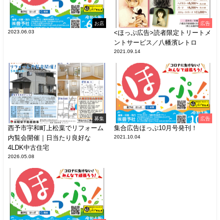
お店
広告
2023.06.03
<ほっぷ広告>読者限定トリートメ
ントサービス／八幡濱レトロ
2021.09.14
募集
広告
西予市宇和町上松葉でリフォーム
集合広告ほっぷ10月号発刊！
内覧会開催｜日当たり良好な
2021.10.04
4LDK中古住宅
2026.05.08