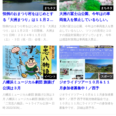
まちネタ
まちネタ
恒例のおまつり村をはじめとす
大洲の冨士山公園、今年はの車
る「大洲まつり」は１１月２
両進入を禁止しているらしい。
日・３日開催。
恒例のおまつり村をはじめとする「大洲ま
大洲の冨士山公園、今年はの車両進入を禁
つり」は１１月２日・３日開催。 大洲ま
止しているらしい。 ツツジの見頃とコロ
つり 日時：２０２４年１１月２日
ナの感染対策期がダブっています。 今年
（土）・３日（祝・日） 会場：大...
は感染対策期は車両進入禁止...
イベント
スポーツ
八幡浜ミュージカル劇団 旗揚げ
ジオライドツアー１０月＆１１
公演は３月
月参加者募集中！／西予
八幡浜ミュージカル劇団 旗揚げ公演は３
ジオライドツアー１０月＆１１月参加者募
月 八幡浜ミュージカル劇団 旗揚げ公演
集中！／西予 西予市観光物産協会では、
「二宮忠八物語」〜トライアル公演〜 日
１０月と１１月にライドツアーの参加者を
時 2022/3/26(...
募集中です。 詳細は西予市...