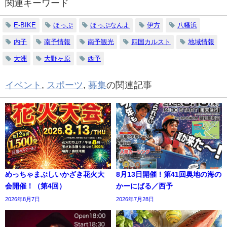
関連キーワード
E-BIKE
ほっぷ
ほっぷなんよ
伊方
八幡浜
内子
南予情報
南予観光
四国カルスト
地域情報
大洲
大野ヶ原
西予
イベント
,
スポーツ
,
募集
の関連記事
めっちゃまぶしいかざき花火大
8月13日開催！第41回奥地の海の
会開催！（第4回）
かーにばる／西予
2026年8月7日
2026年7月28日