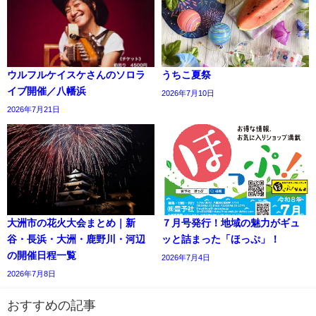
ウルフルケイスケさんのソロラ
うちこ夏祭
イブ開催／八幡浜
2026年7月10日
2026年7月21日
大洲市の花火大会まとめ｜新
７月号発行！地域の魅力がギュ
谷・長浜・大洲・鹿野川・河辺
ッと詰まった「ほっぷ」！
の開催日程一覧
2026年7月4日
2026年7月8日
おすすめの記事