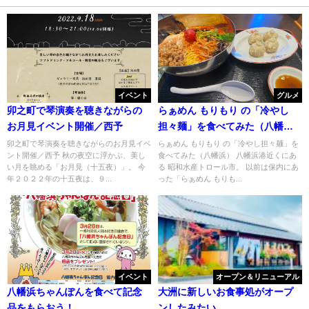
イベント
グルメ
卯之町で琴演奏を聴きながらの
らぁめん もりもり の「冷やし
お月見イベント開催／西予
担々麺」を食べてみた（八幡
浜）
卯之町で琴演奏を聴きながらのお月見イベ
らぁめん もりもり の「冷やし担々麺」を
ント開催／西予 秋の夜空に浮かぶ、美し
食べてみた（八幡浜） 八幡浜港近くにあ
い月を眺める「お月見（十五夜）」。 今
る 昭和水産トロール市。 以前は保内にあ
年２０２２年の十五夜は、９...
った「らぁめん もりも...
イベント
オープン＆リニューアル
八幡浜ちゃんぽんを食べて記念
大洲に新しいお食事処がオープ
品をもらおう！
ンしたみたい