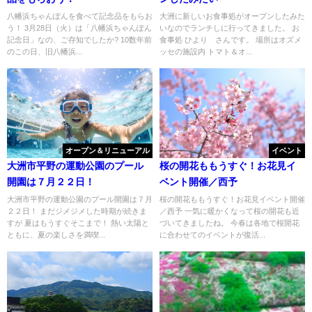
八幡浜ちゃんぽんを食べて記念品をもらお
大洲に新しいお食事処がオープンしたみた
う！ 3月28日（火）は「八幡浜ちゃんぽん
いなのでランチしに行ってきました。 お
記念日」なの、ご存知でしたか? 10数年前
食事処 ひより さんです。 場所はオズメ
のこの日、旧八幡浜...
ッセの施設内 トマト＆オ...
オープン＆リニューアル
イベント
大洲市平野の運動公園のプール
桜の開花ももうすぐ！お花見イ
開園は７月２２日！
ベント開催／西予
大洲市平野の運動公園のプール開園は７月
桜の開花ももうすぐ！お花見イベント開催
２２日！ まだジメジメした時期が続きま
／西予 一気に暖かくなって桜の開花も近
すが 夏はもうすぐそこまで！ 熱い太陽と
づいてきましたね。 今春は各地で桜開花
ともに、夏の楽しさを満喫...
に合わせてのイベントが復活...