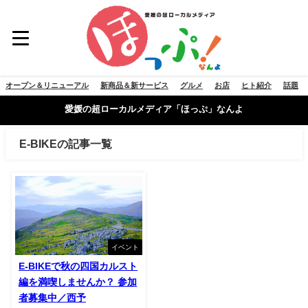
オープン＆リニューアル
新商品＆新サービス
グルメ
お店
ヒト紹介
話題
愛媛の超ローカルメディア「ほっぷ」なんよ
E-BIKEの記事一覧
イベント
E-BIKEで秋の四国カルスト
編を満喫しませんか？ 参加
者募集中／西予