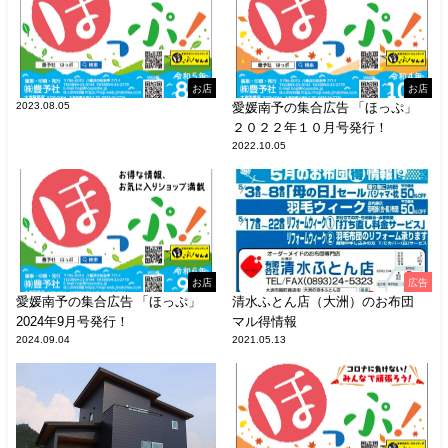
お店
お店
2023.08.05
愛媛南予の集合広告 「ほっぷ」
２０２２年１０月号発行！
2022.10.05
お店
広告
愛媛南予の集合広告 「ほっぷ」
清水ふとん店（大洲）のお布団
2024年9月号発行！
マル得情報
2024.09.04
2021.05.13