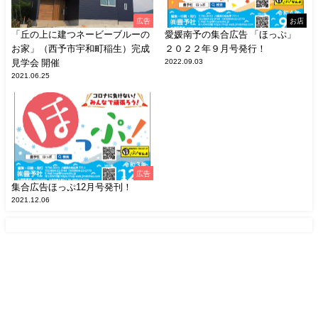
広告
お店
「丘の上に建つネービーブルーの
愛媛南予の集合広告 「ほっぷ」
お家」（西予市宇和町稲生）完成
２０２２年９月号発行！
見学会 開催
2022.09.03
2021.06.25
広告
集合広告ほっぷ12月号発刊！
2021.12.06