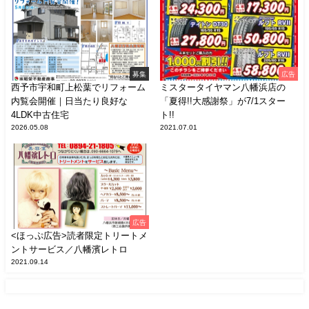
募集
広告
西予市宇和町上松葉でリフォーム
ミスタータイヤマン八幡浜店の
内覧会開催｜日当たり良好な
「夏得!!大感謝祭」が7/1スター
4LDK中古住宅
ト!!
2026.05.08
2021.07.01
広告
<ほっぷ広告>読者限定トリートメ
ントサービス／八幡濱レトロ
2021.09.14