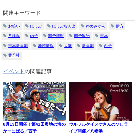
関連キーワード
お笑い
ほっぷ
ほっぷなんよ
ゆめみかん
伊方
八幡浜
内子
南予情報
南予観光
吉本
吉本新喜劇
地域情報
大洲
新喜劇
西予
豊予社
イベント
の関連記事
8月13日開催！第41回奥地の海の
ウルフルケイスケさんのソロラ
かーにばる／西予
イブ開催／八幡浜