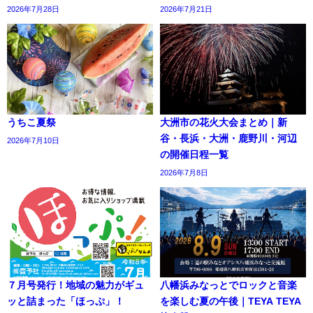
2026年7月28日
2026年7月21日
うちこ夏祭
大洲市の花火大会まとめ｜新
谷・長浜・大洲・鹿野川・河辺
2026年7月10日
の開催日程一覧
2026年7月8日
７月号発行！地域の魅力がギュ
八幡浜みなっとでロックと音楽
ッと詰まった「ほっぷ」！
を楽しむ夏の午後｜TEYA TEYA