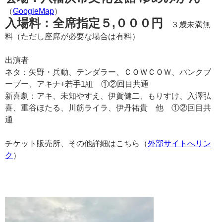
（
GoogleMap
）
入場料：全席指定５,０００円
３歳未満無
料（ただし座席が必要な場合は有料）
出演者
ネタ：矢野・兵動、テンダラー、ＣＯＷＣＯＷ、パンクブ
ーブー、アキナ+若手1組 ①②回目共通
新喜劇：アキ、未知やすえ、伊賀健二、もりすけ、入澤弘
喜、重谷ほたる、川筋ライラ、伊丹祐貴 他 ①②回目共
通
チケット販売所、その他詳細はこちら（
外部サイトへリン
ク
）