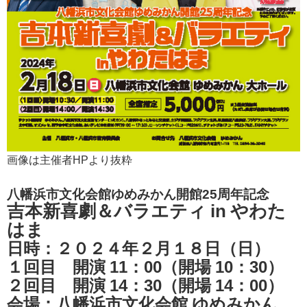
画像は主催者HPより抜粋
八幡浜市文化会館ゆめみかん開館25周年記念
吉本新喜劇＆バラエティ in やわた
はま
日時：２０２４年２月１８日（日）
１回目 開演 11：00（開場 10：30）
２回目 開演 14：30（開場 14：00）
会場：八幡浜市文化会館 ゆめみかん