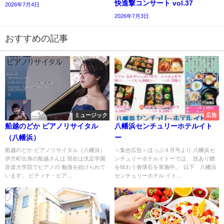
快進撃コンサート vol.37
2026年7月4日
2026年7月3日
おすすめの記事
ミュージック
広告
船越のどか ピアノリサイタル
八幡浜センチュリーホテルイト
（八幡浜）
ー
船越のどか ピアノリサイタル（八幡浜）
＜集合広告＞ほっぷ４月号より 八幡浜セ
伊方町出身の船越さんは 現在は洗足学園
ンチュリーホテルイトーでは、 技あり鱧
音楽大学院でピアノの 勉強を続けられて
を味わう春懐石を実施中。 以下 八幡浜
います。 ピティナ・ピア...
センチュリーホテル イト...