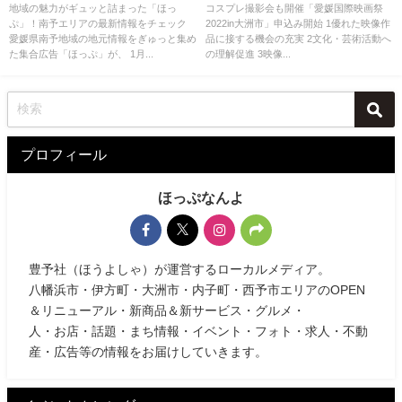
情報をチェック
開始
地域の魅力がギュッと詰まった「ほっ
コスプレ撮影会も開催「愛媛国際映画祭
ぷ」！南予エリアの最新情報をチェック
2022in大洲市」申込み開始 1優れた映像作
愛媛県南予地域の地元情報をぎゅっと集め
品に接する機会の充実 2文化・芸術活動へ
た集合広告「ほっぷ」が、 1月...
の理解促進 3映像...
プロフィール
ほっぷなんよ
豊予社（ほうよしゃ）が運営するローカルメディア。
八幡浜市・伊方町・大洲市・内子町・西予市エリアのOPEN
＆リニューアル・新商品＆新サービス・グルメ・
人・お店・話題・まち情報・イベント・フォト・求人・不動
産・広告等の情報をお届けしていきます。