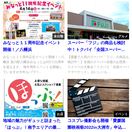
未分類
グルメ
みなっと１１周年記念イベント
スーパー「フジ」の商品も検討
開催！／八幡浜
中！トクバイ「全国スーパーマ
ーケット」おいしいもの総選挙
みなっと１１周年記念イベント開催！／八
【愛媛で人気のスーパー「フジ」の商品も
幡浜 道の駅八幡浜みなっとは4月で11周年
検討中！】全国のスーパー自慢のお惣菜・
2024
を迎えます。 毎年周年イベントを開催し
スイーツが大集合！トクバイ「全国スーパ
ていますが今年もパワー...
ーマーケット」 おいしいも...
お店
イベント
地域の魅力がギュッと詰まった
コスプレ撮影会も開催「愛媛国
「ほっぷ」！南予エリアの最新
際映画祭2022in大洲市」申込み