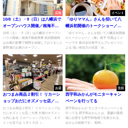
広告
イベント
10/8（土）・9（日）は八幡浜で
「ゆりママん」さんを招いて八
オープンハウス開催／南海不動
幡浜初開催のトークショー／
産商事
（株）南予
10/8（土）・9（日）は八幡浜でオープン
「ゆりママん」さんを招いて八幡浜初開催
ハウス開催／南海不動産商事 前回開催時
のトークショー／（株）南予 写真はイメ
は台風の影響で期間を短縮しておりました
ージです 株式会社南予さんプレゼンツに
栗野浦のお家のオープン...
よる 強い発信力が武器「ゆ...
お店
注目
おつまみ商品２割引！ リカーシ
西宇和みかんがモニターキャン
ョップおだにオズメッセ店／大
ペーンを行ってる
洲
おつまみ商品２割引！ リカーショップお
西宇和みかんが モニターキャンペーンを
だにオズメッセ店／大洲 大洲のオズメッ
行ってる 西宇和みかんとは、愛媛の最西
セ内にある リカーショップおだに オズ
端に位置する西宇和地域で生産される、
メッセ店では １月１９日（...
みかんの総称です。 昭和...