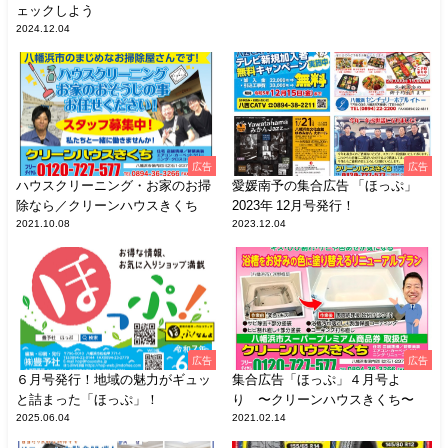
ェックしよう
2024.12.04
広告
広告
ハウスクリーニング・お家のお掃
愛媛南予の集合広告 「ほっぷ」
除なら／クリーンハウスきくち
2023年 12月号発行！
2021.10.08
2023.12.04
広告
広告
６月号発行！地域の魅力がギュッ
集合広告「ほっぷ」４月号よ
と詰まった「ほっぷ」！
り 〜クリーンハウスきくち〜
2025.06.04
2021.02.14