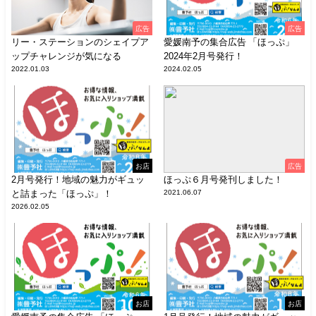
広告
広告
リー・ステーションのシェイプア
愛媛南予の集合広告 「ほっぷ」
ップチャレンジが気になる
2024年2月号発行！
2022.01.03
2024.02.05
お店
広告
2月号発行！地域の魅力がギュッ
ほっぷ６月号発刊しました！
と詰まった「ほっぷ」！
2021.06.07
2026.02.05
お店
お店