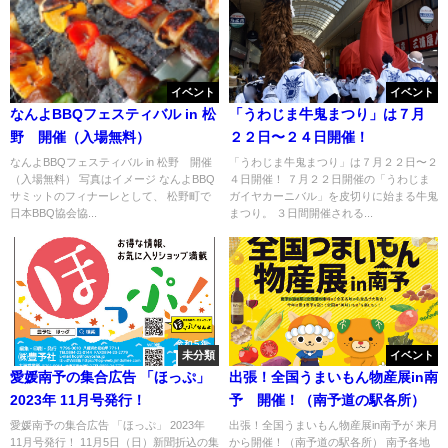
イベント
イベント
なんよBBQフェスティバル in 松
「うわじま牛鬼まつり」は７月
野 開催（入場無料）
２２日〜２４日開催！
なんよBBQフェスティバル in 松野 開催
「うわじま牛鬼まつり」は７月２２日〜２
（入場無料） 写真はイメージ なんよBBQ
４日開催！ ７月２２日開催の「うわじま
サミットのフィナーレとして、 松野町で
ガイヤカーニバル」を皮切りに始まる牛鬼
日本BBQ協会協...
まつり。 ３日間開催される...
未分類
イベント
愛媛南予の集合広告 「ほっぷ」
出張！全国うまいもん物産展in南
2023年 11月号発行！
予 開催！（南予道の駅各所）
愛媛南予の集合広告 「ほっぷ」 2023年
出張！全国うまいもん物産展in南予が 来月
11月号発行！ 11月5日（日）新聞折込の集
から開催！（南予道の駅各所） 南予各地