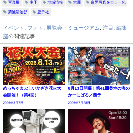
写真展
南予
地域情報
大洲
白黒写真をカラー化
菊池清治邸
豊予社
イベント
,
フォト
,
展覧会・ミュージアム
,
注目
,
編集
部
の関連記事
めっちゃまぶしいかざき花火大
8月13日開催！第41回奥地の海の
会開催！（第4回）
かーにばる／西予
2026年8月7日
2026年7月28日