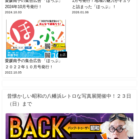
愛媛南予の集合広告 「ほっぷ」
1月号発行！地域の魅力がギュッ
2024年10月号発行！
と詰まった「ほっぷ」！
2024.10.03
2026.01.06
お店
愛媛南予の集合広告 「ほっぷ」
２０２２年１０月号発行！
2022.10.05
昔懐かしい昭和の八幡浜レトロな写真展開催中！２３日
（日）まで