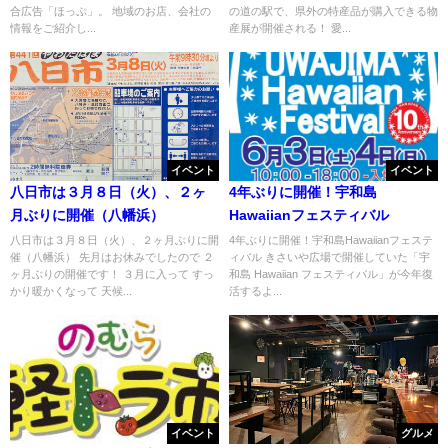
合広告「ほっぷ」。 地域のお店、会社の
の道の駅で、県外の特産品が購入できる物
情報をご紹介し...
産展が開催される！ 愛...
イベント
イベント
八日市は３月８日（火）、２ヶ
4年ぶりに開催！宇和島
月ぶりに開催（八幡浜）
Hawaiianフェスティバル
八日市は３月８日（火）、２ヶ月ぶりに開
4年ぶりに開催！宇和島Hawaiianフェステ
催（八幡浜） 先月はお休みでしたので ２
ィバル きさいや広場で開催していた「宇
ヶ月ぶりの開催です！ ３月に入って すっ
和島 Hawaiian フェスティバル」が今年復
かり暖かくなって 天候...
活するよ...
イベント
グルメ