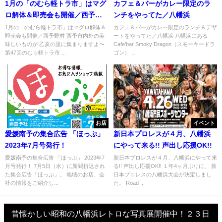
1月の「のむら軽トラ市」はマグ
カフェ＆バーがカレー限定のラ
ロ解体＆即売会も開催／西予野
ンチをやってた／八幡浜
村
1月の「のむら軽トラ市」はマグロ解体＆
カフェ＆バーがカレー限定のランチ＆デザ
即売会も開催／西予野村 西予市内外の美
ートをやってた／八幡浜 八幡浜にある
味しいものが 乙亥の里に集まりますよ〜
Cafe’bar Smoky Dragon（スモーキードラ
第47回のむら軽トラ市 ...
ゴン） ...
お店
イベント
愛媛南予の集合広告 「ほっぷ」
新日本プロレスが４月、八幡浜
2023年7月号発行！
にやって来る!! 声出し応援OK!!
愛媛南予の集合広告 「ほっぷ」 2023年7
新日本プロレスが４月、八幡浜にやって来
月号発行！ 7月5日（水）に新聞折込され
る!! 声出し応援OK!! １年4ヶ月ぶりに、 新
た集合広告「ほっぷ」。 地域のお店、会
日本プロレスの八幡浜大会が決定しまし
社の情報をご紹介し...
た。 Road ...
昔懐かしい昭和の八幡浜レトロな写真展開催中！２３日