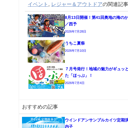
イベント
,
レジャー＆アウトドア
の関連記
8月13日開催！第41回奥地の海の
／西予
2026年7月28日
うちこ夏祭
2026年7月10日
７月号発行！地域の魅力がギュッ
た「ほっぷ」！
2026年7月4日
おすすめの記事
ウインドアンサンブルカイツ定期
内子