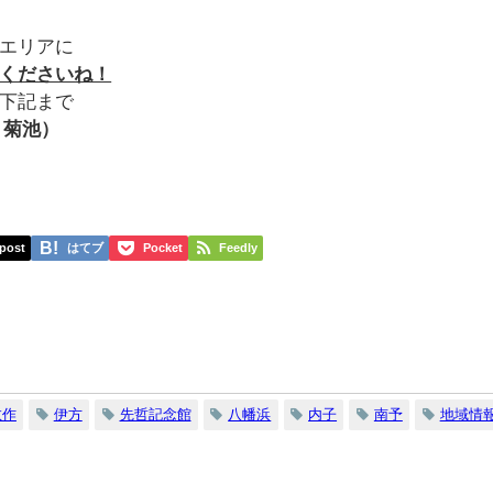
エリアに
くださいね！
下記まで
：菊池）
post
はてブ
Pocket
Feedly
敬作
伊方
先哲記念館
八幡浜
内子
南予
地域情