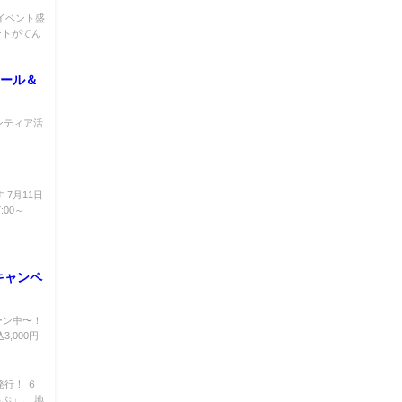
でイベント盛
ントがてん
ツール＆
ンティア活
7月11日
:00～
キャンペ
ーン中〜！
,000円
発行！ ６
ぷ」。 地