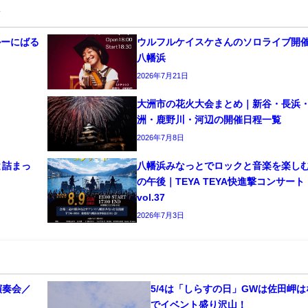
事
かーにばる
ウルフルケイスケさんのソロライブ開
八幡浜
2026年7月21日
大洲市の花火大会まとめ｜新谷・長浜
洲・鹿野川・河辺の開催日程一覧
2026年7月8日
と詰まっ
八幡浜みなっとでロックと音楽を楽し
の午後｜TEYA TEYA快進撃コンサート
vol.37
2026年7月3日
演奏会／
5/4は「しらすの日」GWは佐田岬
でイベント盛り沢山！