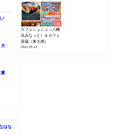
催／
広告
カフェシュシュ（八幡
浜みなっと）＆カフェ
茶蔵（東大洲）
・大
2021.05.13
む夏
はなはな