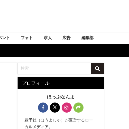
ベント
フォト
求人
広告
編集部
プロフィール
ほっぷなんよ
豊予社（ほうよしゃ）が運営するロー
カルメディア。