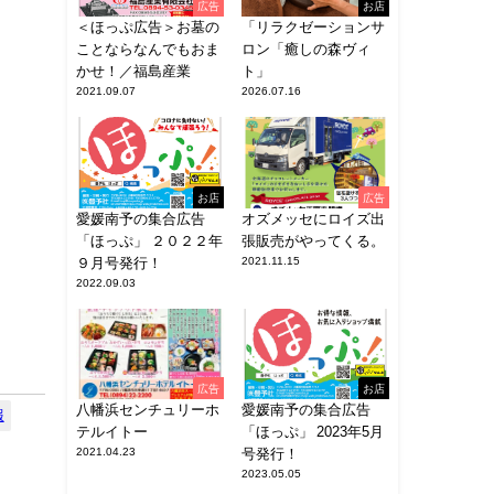
広告
お店
＜ほっぷ広告＞お墓の
「リラクゼーションサ
ことならなんでもおま
ロン「癒しの森ヴィ
かせ！／福島産業
ト」
2021.09.07
2026.07.16
お店
広告
愛媛南予の集合広告
オズメッセにロイズ出
「ほっぷ」 ２０２２年
張販売がやってくる。
９月号発行！
2021.11.15
2022.09.03
広告
お店
八幡浜センチュリーホ
愛媛南予の集合広告
報
テルイトー
「ほっぷ」 2023年5月
2021.04.23
号発行！
2023.05.05