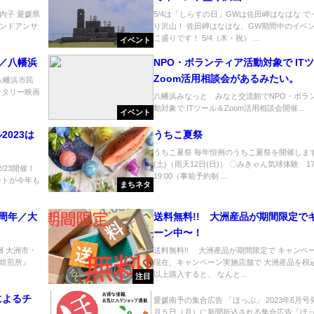
内子 愛媛県
5/4は「しらすの日」GWは佐田岬はなはな 
ンドアンサ
り沢山！ 佐田岬はなはな、GW期間中のイベ
こ盛りです！ 5/4（木・祝） ...
イベント
会／八幡浜
NPO・ボランティア活動対象で IT
Zoom活用相談会があるみたい。
 八幡浜市民
ンタリー映画
八幡浜みなっと みなと交流館でNPO・ボラ
動対象で ITツール＆Zoom活用相談会開催...
イベント
023は
うちこ夏祭
うちこ夏祭 毎年恒例のうちこ夏祭を開催します 
(土)（雨天12日(日)） 〇みきゃん気球体験 17
/23開催！
19:00（事前予約制 ...
ントが今年も
まちネタ
周年／大
送料無料!! 大洲産品が期間限定で
ーン中〜！
 大洲市・
送料無料!! 大洲産品が期間限定で キャンペ
焙煎所』
現在、キャンペーン実施店舗で 大洲産品を税込3
以上購入すると、 なんと...
注目
によるチ
愛媛南予の集合広告 「ほっぷ」 2023年6月号
月５日（月）に新聞折込される集合広告「ほっ