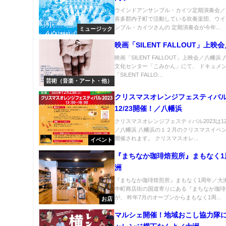
ウインドアンサンブル・カイツ定期演奏会／
喜多郡内子町で活動している吹奏楽団、ウイ
ンブル・カイツさんの 定期演奏会が今年...
ミュージック
映画「SILENT FALLOUT」上映
映画「SILENT FALLOUT」上映会／八幡浜
文化センター「こみかん」にて、 ドキュメ
「SILENT FALLO...
芸術（音楽・アート・他）
クリスマスオレンジフェスティバル2
12/23開催！／八幡浜
クリスマスオレンジフェスティバル2023は12
／八幡浜 八幡浜の１２月のクリスマスイベ
開催されます。 クリスマスオレ...
イベント
『まちなか珈琲焙煎所』まもなく1
洲
『まちなか珈琲焙煎所』まもなく1周年／大洲
中町商店街の国道寄りにある『まちなか珈琲
が、 昨年7月のオープンからまもなく1周...
お店
マルシェ開催！地域おこし協力隊