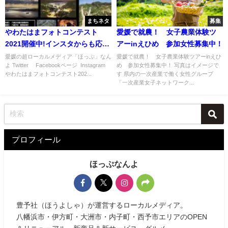
まちネタ
募集
やわたはまフォトコンテスト
愛媛で就農！ 女子農業体験ツ
2021開催中!インスタからも応募
アーinえひめ 参加女性募集中！
可能
愛媛の超ローカルメディア「ほっぷ」なん
愛媛で就農！ 女子農業体験ツアーinえひ
よ Twitter Facebookページ Instagram
め 参加女性募集中！ 写真はイメージで
やわたはまフォトコンテスト202...
す 県内の一次産業で働く女性グループ
「一次産業女子ネットワーク...
プロフィール
ほっぷなんよ
豊予社（ほうよしゃ）が運営するローカルメディア。
八幡浜市・伊方町・大洲市・内子町・西予市エリアのOPEN