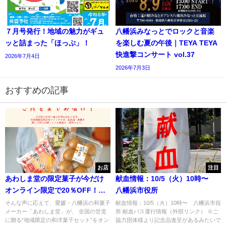
７月号発行！地域の魅力がギュ
八幡浜みなっとでロックと音楽
ッと詰まった「ほっぷ」！
を楽しむ夏の午後｜TEYA TEYA
快進撃コンサート vol.37
2026年7月4日
2026年7月3日
おすすめの記事
お店
注目
あわしま堂の限定菓子が今だけ
献血情報：10/5（火）10時〜
オンライン限定で20％OFF！
八幡浜市役所
(6/15まで）
そんな声に応えて、愛媛・八幡浜の和菓子
献血情報：10/5（火）10時〜 八幡浜市役
メーカー「あわしま堂」が、 全国の甘党
所 献血バス運行情報（外部リンク） ※ご
に贈る“地域限定の和洋菓子セット”をオン
協力団体様より記念品進呈があるみたいで