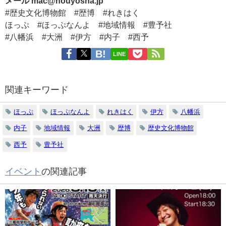
メール mac@houyosha.jp
#歴史文化博物館 #歴博 #れきはく
ほっぷ #ほっぷなんよ #地域情報 #豊予社
#八幡浜 #大洲 #伊方 #内子 #西予
LINE
関連キーワード
ほっぷ
ほっぷなんよ
れきはく
伊方
八幡浜
内子
地域情報
大洲
歴博
歴史文化博物館
西予
豊予社
イベント
の関連記事