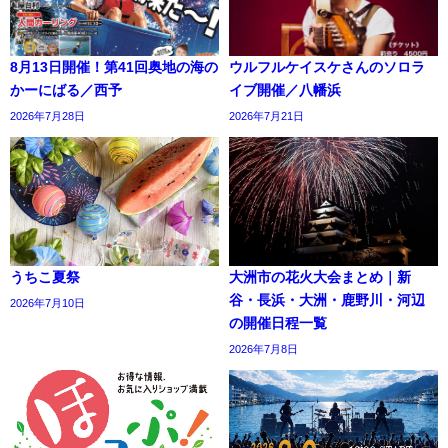
8月13日開催！第41回奥地の海の
ウルフルケイスケさんのソロラ
かーにばる／西予
イブ開催／八幡浜
2026年7月28日
2026年7月21日
うちこ夏祭
大洲市の花火大会まとめ｜新
谷・長浜・大洲・鹿野川・河辺
2026年7月10日
の開催日程一覧
2026年7月8日