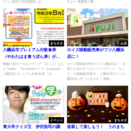
ライン限定で発売開始しま...
すよ〜 愛媛県八幡...
まちネタ
お店
八幡浜市プレミアム付飲食券
ロイズ移動販売車がフジ八幡浜
（やわたはま食うぽん券）が追
店に！
加販売されたみたい→完売
愛媛の超ローカルメディア「ほっぷ」なん
ロイズ移動販売車がフジ八幡浜店に！ 全
よ Twitter Facebookページ Instagram
国で人気のチョコレートブランド「ロイ
八幡浜市プレミアム付飲食券 （や...
ズ」の移動販売車が、 八幡浜市のフジ八
幡浜店にやってきます！ 開催...
イベント
まちネタ
東大卒クイズ王 伊沢拓司の講
仮装して楽しもう！ うのまち