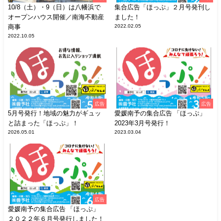
10/8（土）・9（日）は八幡浜で
集合広告「ほっぷ」２月号発刊し
オープンハウス開催／南海不動産
ました！
商事
2022.02.05
2022.10.05
広告
広告
5月号発行！地域の魅力がギュッ
愛媛南予の集合広告 「ほっぷ」
と詰まった「ほっぷ」！
2023年3月号発行！
2026.05.01
2023.03.04
広告
愛媛南予の集合広告 「ほっぷ」
２０２２年６月号発行しました！