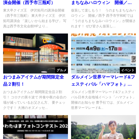
演会開催（西予市三瓶町）
まちなみハロウィン 開催／西
予
東大卒クイズ王 伊沢拓司の講演会開催
仮装して楽しもう！ うのまちまちなみハ
（西予市三瓶町） 東大卒クイズ王 伊沢
ロウィン 開催／西予 西予市宇和町では
拓司講演会 「楽しいから始まる学び」 写
「うのまちまちなみハロウィン」が開催さ
真は西予市文化会館HPより...
れます！ ぜひ皆さん仮装し...
グルメ
イベント
おつまみアイテムが期間限定全
ダルメイン世界マーマレード&フ
品２割引！
ェスティバル「ハマフォト」開
催
おつまみアイテムが 期間限定全品２割
ダルメイン世界マーマレード&フェスティ
引！ コロナの第６波で 外食や夜の会合の
バル日本大会地域イベント「ハマフォト」
場が減っていいるお父さん方、 要チェッ
開催のお知らせ 豊予社では、ダルメイン
クです！ 大洲のオズメッセ...
世界マーマレード&...