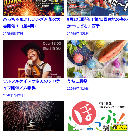
めっちゃまぶしいかざき花火大
8月13日開催！第41回奥地の海の
会開催！（第4回）
かーにばる／西予
2026年8月7日
2026年7月28日
ウルフルケイスケさんのソロラ
うちこ夏祭
イブ開催／八幡浜
2026年7月10日
2026年7月21日