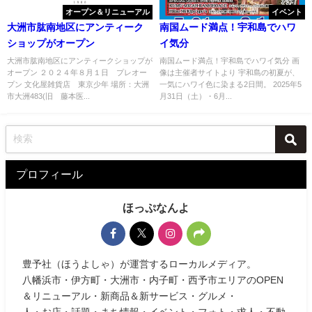
オープン＆リニューアル
イベント
大洲市肱南地区にアンティーク
南国ムード満点！宇和島でハワ
ショップがオープン
イ気分
大洲市肱南地区にアンティークショップが
南国ムード満点！宇和島でハワイ気分 画
オープン ２０２４年８月１日 プレオー
像は主催者サイトより 宇和島の初夏が、
プン 文化屋雑貨店 東京少年 場所：大洲
一気にハワイ色に染まる2日間。 2025年5
市大洲483(旧 藤本医...
月31日（土）・6月...
プロフィール
ほっぷなんよ
豊予社（ほうよしゃ）が運営するローカルメディア。
八幡浜市・伊方町・大洲市・内子町・西予市エリアのOPEN
＆リニューアル・新商品＆新サービス・グルメ・