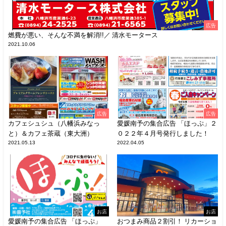
広告
燃費が悪い、そんな不満を解消!!／ 清水モータース
2021.10.06
広告
広告
カフェシュシュ（八幡浜みなっ
愛媛南予の集合広告 「ほっぷ」２
と）＆カフェ茶蔵（東大洲）
０２２年４月号発行しました！
2021.05.13
2022.04.05
お店
お店
愛媛南予の集合広告 「ほっぷ」
おつまみ商品２割引！ リカーショ