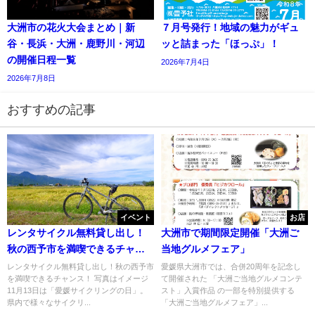
大洲市の花火大会まとめ｜新
７月号発行！地域の魅力がギュ
谷・長浜・大洲・鹿野川・河辺
ッと詰まった「ほっぷ」！
の開催日程一覧
2026年7月4日
2026年7月8日
おすすめの記事
イベント
お店
レンタサイクル無料貸し出し！
大洲市で期間限定開催「大洲ご
秋の西予市を満喫できるチャン
当地グルメフェア」
ス！
レンタサイクル無料貸し出し！秋の西予市
愛媛県大洲市では、合併20周年を記念し
を満喫できるチャンス！ 写真はイメージ
て開催された 「大洲ご当地グルメコンテ
11月13日は「愛媛サイクリングの日」。
スト」入賞作品 の一部を特別提供する
県内で様々なサイクリ...
「大洲ご当地グルメフェア」...