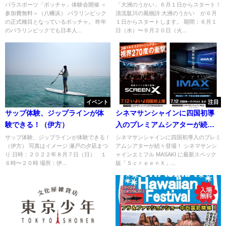
浜）
パラスポーツ「ボッチャ」体験会開催 ＜
「大洲のうかい」６月１日からスタート！
参加費無料＞（八幡浜） パラリンピック
清流肱川の風物詩 大洲のうかい が６月
の正式種目となっているボッチャ。 昨年
１日からスタートします。 期間：６月１
のパラリンピックでも日本人...
日（水）〜９月２０日（火...
イベント
注目
サップ体験、ジップラインが体
シネマサンシャインに四国初導
験できる！（伊方）
入のプレミアムシアターが続々
登場！
サップ体験、ジップラインが体験できる！
シネマサンシャインに四国初導入のプレミ
（伊方） 写真はイメージ 瀬戸の夕凪まつ
アムシアターが続々登場！ シネマサンシ
り 日時：２０２２年８月７日（日） １
ャインエミフル MASAKI に最新スペック
６時〜２０時 場所：伊...
版「ＳｃｒｅｅｎＸ」...