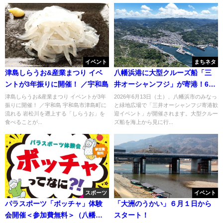
イベント
まちネタ
津島しらうお&産業まつり イベ
八幡浜港に大型クルーズ船「三
ントが3年振りに開催！ ／宇和島
井オーシャンフジ」が寄港！6月
13日はみなっと緑地広場へ
津島しらうお&産業まつり イベントが3年
2026年6月13日（土）、八幡浜市のみなっ
振りに開催！ ／宇和島 宇和島市津島町に
と緑地広場で「三井オーシャンフジ寄港歓
流れる 岩松川を遡上する「しらうお」を
迎イベント」が開催されます。大型クルー
食べることが...
ズ船を海上から見に行...
スポーツ
イベント
パラスポーツ「ボッチャ」体験
「大洲のうかい」６月１日から
会開催＜参加費無料＞（八幡
スタート！