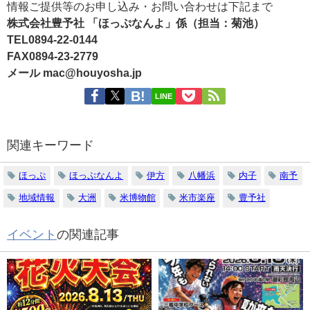
情報ご提供等のお申し込み・お問い合わせは下記まで
株式会社豊予社 「ほっぷなんよ」係（担当：菊池）
TEL0894-22-0144
FAX0894-23-2779
メール mac@houyosha.jp
LINE
関連キーワード
ほっぷ
ほっぷなんよ
伊方
八幡浜
内子
南予
地域情報
大洲
米博物館
米市楽座
豊予社
イベント
の関連記事