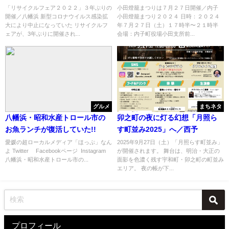
「リサイクルフェア２０２２」３年ぶりの
小田燈籠まつりは７月２７日開催／内子
開催／八幡浜 新型コロナウイルス感染拡
小田燈籠まつり２０２４ 日時：２０２４
大により中止になっていた リサイクルフ
年７月２７日（土）１７時半〜２１時半
ェアが、3年ぶりに開催され...
会場：内子町役場小田支所前...
グルメ
まちネタ
八幡浜・昭和水産トロール市の
卯之町の夜に灯る幻想「月照ら
お魚ランチが復活していた!!
す町並み2025」へ／西予
愛媛の超ローカルメディア「ほっぷ」なん
2025年9月27日（土）「月照らす町並み」
よ Twitter Facebookページ Instagram
が開催されます。 舞台は、明治・大正の
八幡浜・昭和水産トロール市の...
面影を色濃く残す宇和町・卯之町の町並み
エリア。 夜の帳が下...
プロフィール