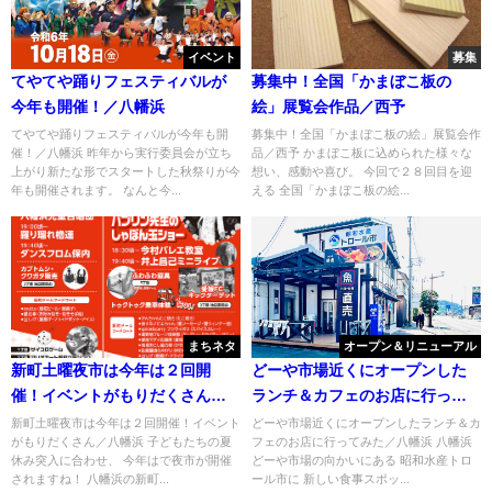
イベント
募集
てやてや踊りフェスティバルが
募集中！全国「かまぼこ板の
今年も開催！／八幡浜
絵」展覧会作品／西予
てやてや踊りフェスティバルが今年も開
募集中！全国「かまぼこ板の絵」展覧会作
催！／八幡浜 昨年から実行委員会が立ち
品／西予 かまぼこ板に込められた様々な
上がり新たな形でスタートした秋祭りが今
想い、感動や喜び。 今回で２８回目を迎
年も開催されます。 なんと今...
える 全国「かまぼこ板の絵...
まちネタ
オープン＆リニューアル
新町土曜夜市は今年は２回開
どーや市場近くにオープンした
催！イベントがもりだくさん／
ランチ＆カフェのお店に行って
八幡浜
みた／八幡浜
新町土曜夜市は今年は２回開催！イベント
どーや市場近くにオープンしたランチ＆カ
がもりだくさん／八幡浜 子どもたちの夏
フェのお店に行ってみた／八幡浜 八幡浜
休み突入に合わせ、 今年はで夜市が開催
どーや市場の向かいにある 昭和水産トロ
されますね！ 八幡浜の新町...
ール市に 新しい食事スポッ...