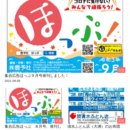
広告
集合広告ほっぷ９月号発刊しました！
2021.09.06
広告
広告
集合広告ほっぷ ８月号、発刊し
清水ふとん店（大洲）のお布団