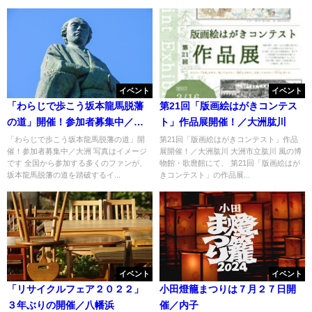
イベント
イベント
「わらじで歩こう坂本龍馬脱藩
第21回「版画絵はがきコンテス
の道」開催！参加者募集中／大
ト」作品展開催！／大洲肱川
洲
「わらじで歩こう坂本龍馬脱藩の道」開
第21回「版画絵はがきコンテスト」作品
催！参加者募集中／大洲 写真はイメージ
展開催！／大洲肱川 大洲市立肱川 風の博
です 全国から参加する多くのファンが、
物館・歌麿館にて、 第21回「版画絵はが
坂本龍馬脱藩の道を踏破するイ...
きコンテスト」の作品展...
イベント
イベント
「リサイクルフェア２０２２」
小田燈籠まつりは７月２７日開
３年ぶりの開催／八幡浜
催／内子