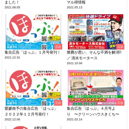
ました！
マル得情報
2021.08.05
2021.05.13
広告
広告
集合広告「ほっぷ」１月号発刊！
燃費が悪い、そんな不満を解消!!
2021.12.31
／ 清水モータース
2021.10.06
広告
広告
愛媛南予の集合広告 「ほっぷ」
集合広告「ほっぷ」４月号よ
２０２２年１２月号発行！
り 〜クリーンハウスきくち〜
2022.12.06
2021.02.14