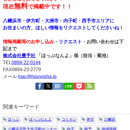
無料
現在
で掲載中です！！
八幡浜市・伊方町・大洲市・内子町・西予市エリアに
お住まいの方、ほしい情報をリクエストしてくださいね！
情報掲載等のお申し込み
・
リクエスト
・お問い合わせは下
記まで
株式会社豊予社
「ほっぷなんよ」係（担当：菊池）
TEL
0894-22-0144
FAX0894-23-2779
メール
mac@houyosha.jp
LINE
関連キーワード
ほっぷ
ほっぷなんよ
コミカン
伊方
八幡浜
八幡浜市民文化活動センター
内子
南予
地域情報