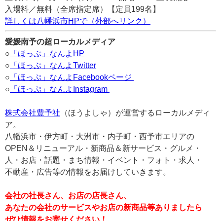
入場料／無料（全席指定席）【定員199名】
詳しくは八幡浜市HPで（外部へリンク）
愛媛南予の超ローカルメディア
○
「ほっぷ」なんよHP
○
「ほっぷ」なんよTwitter
○
「ほっぷ」なんよFacebookページ
○
「ほっぷ」なんよInstagram
株式会社豊予社
（ほうよしゃ）が運営するローカルメディ
ア。
八幡浜市・伊方町・大洲市・内子町・西予市エリアの
OPEN＆リニューアル・新商品＆新サービス・グルメ・
人・お店・話題・まち情報・イベント・フォト・求人・
不動産・広告等の情報をお届けしていきます。
会社の社長さん、お店の店長さん、
あなたの会社のサービスやお店の新商品等ありましたら
ぜひ情報をお寄せください！