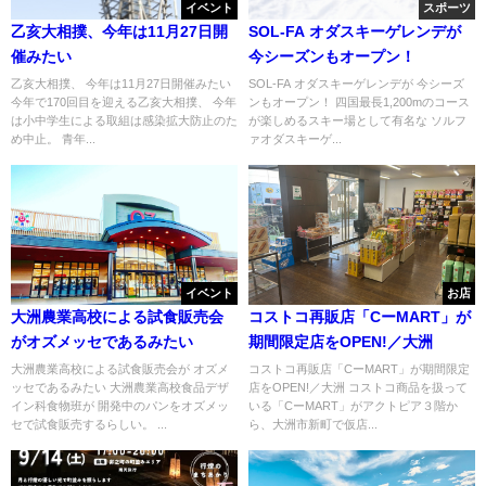
イベント
スポーツ
乙亥大相撲、今年は11月27日開
SOL-FA オダスキーゲレンデが
催みたい
今シーズンもオープン！
乙亥大相撲、 今年は11月27日開催みたい
SOL-FA オダスキーゲレンデが 今シーズ
今年で170回目を迎える乙亥大相撲、 今年
ンもオープン！ 四国最長1,200mのコース
は小中学生による取組は感染拡大防止のた
が楽しめるスキー場として有名な ソルフ
め中止。 青年...
ァオダスキーゲ...
イベント
お店
大洲農業高校による試食販売会
コストコ再販店「CーMART」が
がオズメッセであるみたい
期間限定店をOPEN!／大洲
大洲農業高校による試食販売会が オズメ
コストコ再販店「CーMART」が期間限定
ッセであるみたい 大洲農業高校食品デザ
店をOPEN!／大洲 コストコ商品を扱って
イン科食物班が 開発中のパンをオズメッ
いる「CーMART」がアクトピア３階か
セで試食販売するらしい。 ...
ら、大洲市新町で仮店...