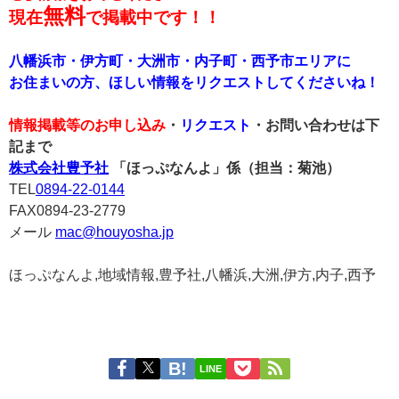
無料
現在
で掲載中です！！
八幡浜市・伊方町・大洲市・内子町・西予市エリアに
お住まいの方、ほしい情報をリクエストしてくださいね！
情報掲載等のお申し込み
・
リクエスト
・お問い合わせは下
記まで
株式会社豊予社
「ほっぷなんよ」係（担当：菊池）
TEL
0894-22-0144
FAX0894-23-2779
メール
mac@houyosha.jp
ほっぷなんよ,地域情報,豊予社,八幡浜,大洲,伊方,内子,西予
LINE