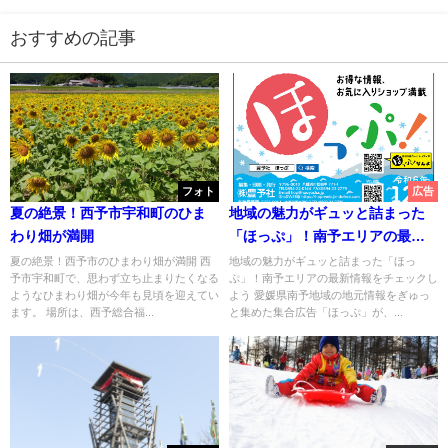
おすすめの記事
フォト
広告
夏の絶景！西予市宇和町のひま
地域の魅力がギュッと詰まった
わり畑が満開
「ほっぷ」！南予エリアの最新
情報をチェックしよう
夏の絶景！西予市のひまわり畑が満開 西
地域の魅力がギュッと詰まった「ほっ
予市宇和町で、思わず立ち止まりたくなる
ぷ」！南予エリアの最新情報をチェックし
ようなひまわり畑が今年も見頃を迎えてい
よう 愛媛県南予地域の地元情報をぎゅっ
ます。 場所は、西予総合福...
と集めた集合広告「ほっぷ」が、...