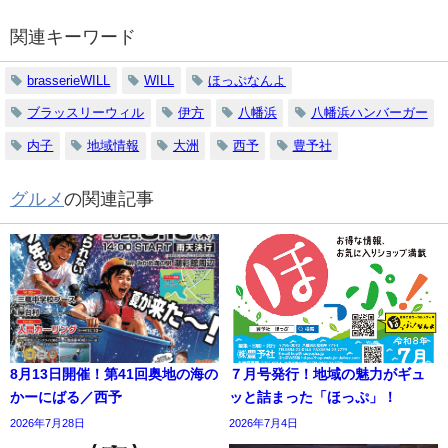
関連キーワード
brasserieWILL
WILL
ほっぷなんよ
ブラッスリーウィル
伊方
八幡浜
八幡浜ハンバーガー
内子
地域情報
大洲
西予
豊予社
グルメ
の関連記事
8月13日開催！第41回奥地の海の
７月号発行！地域の魅力がギュ
かーにばる／西予
ッと詰まった「ほっぷ」！
2026年7月28日
2026年7月4日