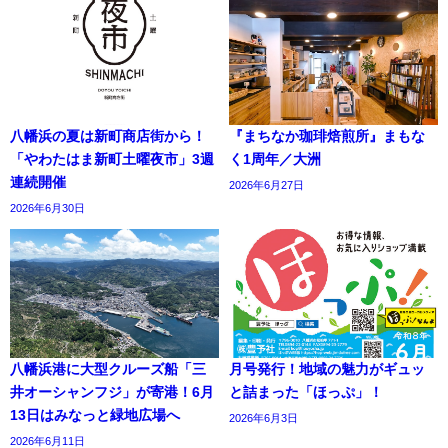
八幡浜の夏は新町商店街から！
『まちなか珈琲焙煎所』まもな
「やわたはま新町土曜夜市」3週
く1周年／大洲
連続開催
2026年6月27日
2026年6月30日
八幡浜港に大型クルーズ船「三
月号発行！地域の魅力がギュッ
井オーシャンフジ」が寄港！6月
と詰まった「ほっぷ」！
13日はみなっと緑地広場へ
2026年6月3日
2026年6月11日