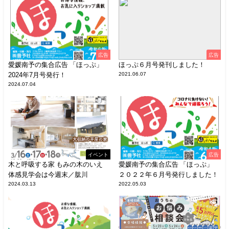
広告
広告
愛媛南予の集合広告 「ほっぷ」
ほっぷ６月号発刊しました！
2024年7月号発行！
2021.06.07
2024.07.04
イベント
広告
木と呼吸する家 もみの木のいえ
愛媛南予の集合広告 「ほっぷ」
体感見学会は今週末／肱川
２０２２年６月号発行しました！
2024.03.13
2022.05.03