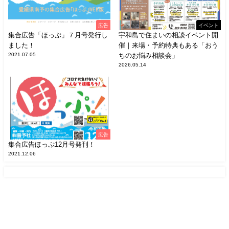
広告
イベント
集合広告「ほっぷ」７月号発行し
宇和島で住まいの相談イベント開
ました！
催｜来場・予約特典もある「おう
2021.07.05
ちのお悩み相談会」
2026.05.14
広告
集合広告ほっぷ12月号発刊！
2021.12.06