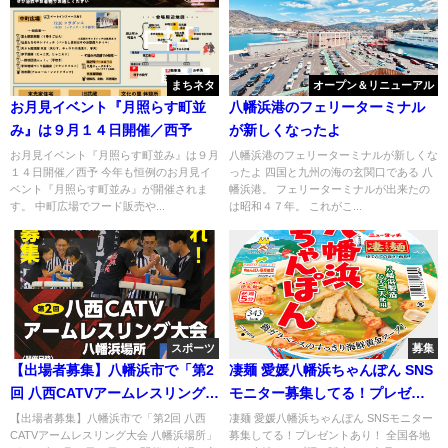
まちネタ
オープン＆リニューアル
お月見イベント『月照らす町並
八幡浜港のフェリーターミナル
み』は９月１４日開催／西予
が新しくなったよ
お月見イベント『月照らす町並み』は９月
八幡浜港のフェリーターミナルが新しくな
１４日開催／西予 今年も恒例のお月見イ
ったよ 四国と九州の海の玄関口である 八
ベント『月照らす町並み』が開催されま
幡浜港。 フェリーターミナルが出来たの
す。 中町広場でフード販売や...
は昭和４７年。 これがこ...
スポーツ
募集
【出場者募集】八幡浜市で「第2
凄麺 愛媛八幡浜ちゃんぽん SNS
回 八西CATVアームレスリング大
モニター募集してる！プレゼン
会 八幡浜場所」7月26日開催！
トあり！
【出場者募集】八幡浜市で「第2回 八西
凄麺 愛媛八幡浜ちゃんぽん SNSモニター
CATVアームレスリング大会 八幡浜場所」
募集してる！プレゼントあり！ 全国各地
腕自慢集まれ