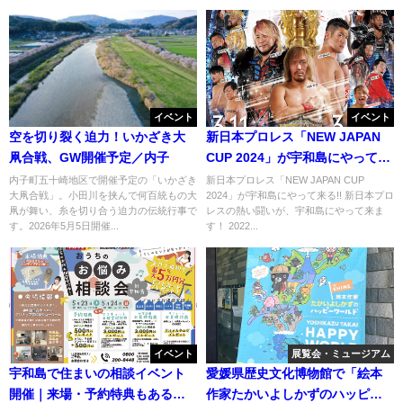
イベント
イベント
空を切り裂く迫力！いかざき大
新日本プロレス「NEW JAPAN
凧合戦、GW開催予定／内子
CUP 2024」が宇和島にやって来
る!!
内子町五十崎地区で開催予定の「いかざき
新日本プロレス「NEW JAPAN CUP
大凧合戦」。小田川を挟んで何百統もの大
2024」が宇和島にやって来る!! 新日本プロ
凧が舞い、糸を切り合う迫力の伝統行事で
レスの熱い闘いが、宇和島にやって来ま
す。2026年5月5日開催...
す！ 2022...
イベント
展覧会・ミュージアム
宇和島で住まいの相談イベント
愛媛県歴史文化博物館で「絵本
開催｜来場・予約特典もある
作家たかいよしかずのハッピー