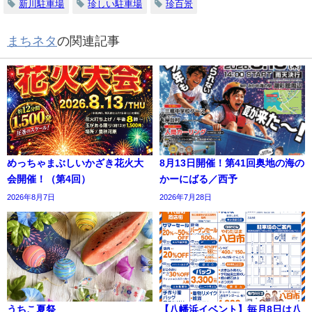
新川駐車場
珍しい駐車場
珍百景
まちネタ
の関連記事
めっちゃまぶしいかざき花火大
8月13日開催！第41回奥地の海の
会開催！（第4回）
かーにばる／西予
2026年8月7日
2026年7月28日
うちこ夏祭
【八幡浜イベント】毎月8日は八