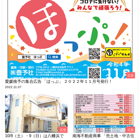
広告
愛媛南予の集合広告 「ほっぷ」 ２０２２年１１月号発行！
2022.11.07
広告
広告
10/8（土）・9（日）は八幡浜で
南海不動産商事 「売土地・中古住