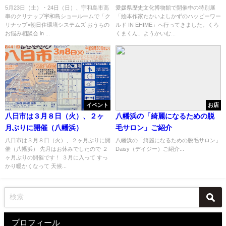
「おうちのお悩み相談会」
ワールド IN EHIME」開催中
5月23日（土）・24日（日）、宇和島市高
愛媛県歴史文化博物館で開催中の特別展
串のクリナップ宇和島ショールームで「ク
「絵本作家たかいよしかずのハッピーワー
リナップ×朝日住環境システムズ おうちの
ルド IN EHIME」へ行ってきました。くろ
お悩み相談会 in ...
くまくん、ようかいむ...
イベント
お店
八日市は３月８日（火）、２ヶ
八幡浜の「綺麗になるための脱
月ぶりに開催（八幡浜）
毛サロン」ご紹介
八日市は３月８日（火）、２ヶ月ぶりに開
八幡浜の「綺麗になるための脱毛サロン」
催（八幡浜） 先月はお休みでしたので ２
Daisy（デイジー）ご紹介...
ヶ月ぶりの開催です！ ３月に入って すっ
かり暖かくなって 天候...
プロフィール