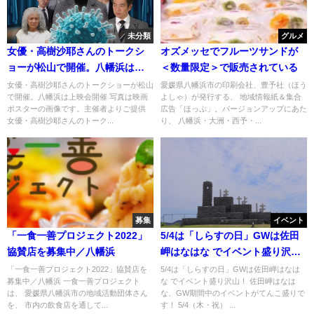
未分類
グルメ
女優・高樹沙耶さんのトークシ
オズメッセでフルーツサンドが
ョーが松山で開催。八幡浜は上
＜数量限定＞で販売されている
映会開催
女優・高樹沙耶さんのトークショーが松山
愛媛県八幡浜市の印刷会社、豊予社（ほう
で開催。八幡浜は上映会開催 写真は映画
よしゃ）が発行する、 地域情報紙＆集合
ポスターの画像です。主催者よりご提供
広告「ほっぷ」。バージョンアップにあた
女優・高樹沙耶さんのトーク...
り、 八幡浜・大洲・西予・...
募集
イベント
「一食一善プロジェクト2022」
5/4は「しらすの日」GWは佐田
協賛店を募集中／八幡浜
岬はなはな でイベント盛り沢
山！
「一食一善プロジェクト2022」協賛店を
5/4は「しらすの日」GWは佐田岬はなは
募集中／八幡浜 一食一善プロジェクト
な でイベント盛り沢山！ 佐田岬はなは
は、 愛媛県八幡浜市の地域活動団体さん
な、GW期間中のイベントがてんこ盛りで
を、 市内の飲食店を通して...
す！ 5/4（木・祝） ...