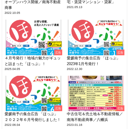
オープンハウス開催／南海不動産
宅・賃貸マンション・貸家」
商事
2021.05.13
2022.10.05
広告
広告
４月号発行！地域の魅力がギュッ
愛媛南予の集合広告 「ほっぷ」
と詰まった「ほっぷ」！
2023年1月号発行！
2025.04.05
2022.12.30
広告
広告
愛媛南予の集合広告 「ほっぷ」
中古住宅＆売土地＆不動産情報／
２０２２年６月号発行しました！
南海不動産商事／八幡浜
2022.06.04
2023.01.16