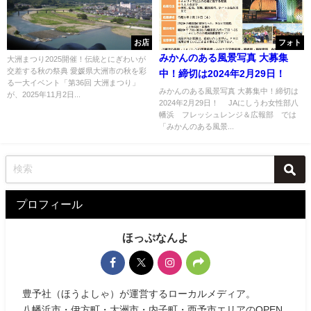
お店
フォト
みかんのある風景写真 大募集
大洲まつり2025開催！伝統とにぎわいが
交差する秋の祭典 愛媛県大洲市の秋を彩
中！締切は2024年2月29日！
る一大イベント「第36回 大洲まつり」
みかんのある風景写真 大募集中！締切は
が、2025年11月2日...
2024年2月29日！ JAにしうわ女性部八
幡浜 フレッシュレンジ＆広報部 では
「みかんのある風景...
プロフィール
ほっぷなんよ
豊予社（ほうよしゃ）が運営するローカルメディア。
八幡浜市・伊方町・大洲市・内子町・西予市エリアのOPEN