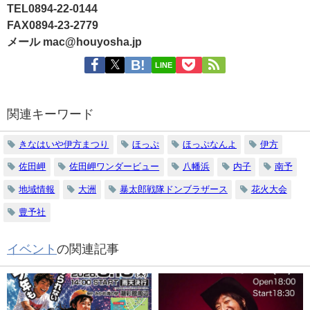
TEL0894-22-0144
FAX0894-23-2779
メール mac@houyosha.jp
LINE
関連キーワード
きなはいや伊方まつり
ほっぷ
ほっぷなんよ
伊方
佐田岬
佐田岬ワンダービュー
八幡浜
内子
南予
地域情報
大洲
暴太郎戦隊ドンブラザース
花火大会
豊予社
イベント
の関連記事