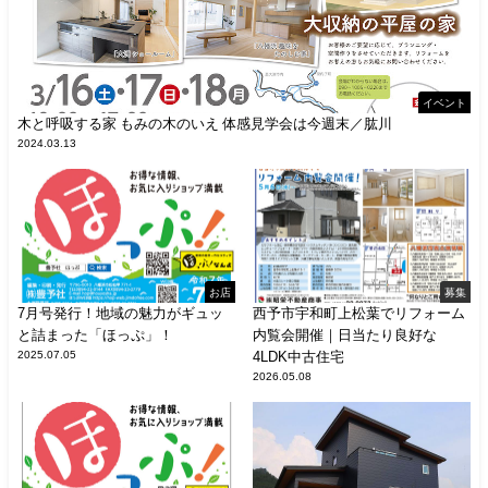
イベント
木と呼吸する家 もみの木のいえ 体感見学会は今週末／肱川
2024.03.13
お店
募集
7月号発行！地域の魅力がギュッ
西予市宇和町上松葉でリフォーム
と詰まった「ほっぷ」！
内覧会開催｜日当たり良好な
2025.07.05
4LDK中古住宅
2026.05.08