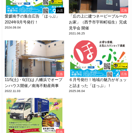
お店
広告
愛媛南予の集合広告 「ほっぷ」
「丘の上に建つネービーブルーの
2024年9月号発行！
お家」（西予市宇和町稲生）完成
2024.09.04
見学会 開催
2021.06.25
広告
広告
11/5(土)・6(日)は 八幡浜でオープ
６月号発行！地域の魅力がギュッ
ンハウス開催／南海不動産商事
と詰まった「ほっぷ」！
2022.11.03
2025.06.04
広告