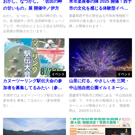
おかし、なつかし。「佐田の岬
米市楽座春の陣 2025 開催！西予
の甘いもの」展 開催中／伊方
市の文化を感じる体験型イベン
ト
おかし、なつかし。「佐田の岬の甘いも
愛媛県西予市の歴史ある宇和米博物館で、
の」展 開催中／伊方 佐田岬半島ミュージ
2025年の春を盛り上げる「米市楽座春の
アムで、冬の訪れとともに心温まる特別な
陣」が開催されます！...
企画展が開催されています！...
イベント
イベント
カヌーツーリング駅伝大会の参
山里に灯る、やさしい光 三間・
加者を募集してるみたい（参加
中山池自然公園イルミネーショ
者限定）
ン
大洲市では カヌーツーリング駅伝大会の
愛媛県宇和島市三間町にある「中山池自然
参加者を 募集してるみたい（参加者限
公園」で、今年も冬の風物詩となるイルミ
定）...
ネーションが開催されています。 開催期
間は、2025年11月23...