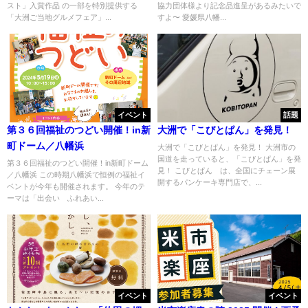
スト」入賞作品 の一部を特別提供する
協力団体様より記念品進呈があるみたいで
「大洲ご当地グルメフェア」...
すよ〜 愛媛県八幡...
イベント
話題
第３６回福祉のつどい開催！in新
大洲で「こびとぱん」を発見！
町ドーム／八幡浜
大洲で「こびとぱん」を発見！ 大洲市の
国道を走っていると、「こびとぱん」を発
第３６回福祉のつどい開催！in新町ドーム
見！ こびとぱん は、全国にチェーン展
／八幡浜 この時期八幡浜で恒例の福祉イ
開するパンケーキ専門店で、...
ベントが今年も開催されます。 今年のテ
ーマは「出会い ふれあい...
イベント
イベント