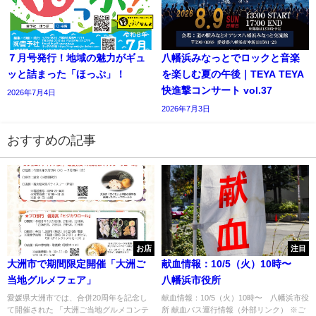
７月号発行！地域の魅力がギュ
八幡浜みなっとでロックと音楽
ッと詰まった「ほっぷ」！
を楽しむ夏の午後｜TEYA TEYA
快進撃コンサート vol.37
2026年7月4日
2026年7月3日
おすすめの記事
お店
注目
大洲市で期間限定開催「大洲ご
献血情報：10/5（火）10時〜
当地グルメフェア」
八幡浜市役所
愛媛県大洲市では、合併20周年を記念し
献血情報：10/5（火）10時〜 八幡浜市役
て開催された 「大洲ご当地グルメコンテ
所 献血バス運行情報（外部リンク） ※ご