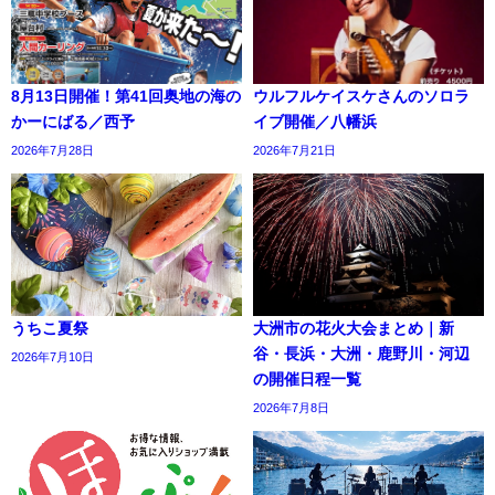
8月13日開催！第41回奥地の海の
ウルフルケイスケさんのソロラ
かーにばる／西予
イブ開催／八幡浜
2026年7月28日
2026年7月21日
うちこ夏祭
大洲市の花火大会まとめ｜新
谷・長浜・大洲・鹿野川・河辺
2026年7月10日
の開催日程一覧
2026年7月8日