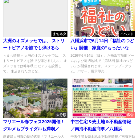
まちネタ
イベント
大洲のオズメッセでは、 ストリ
八幡浜市で6月14日「福祉のつど
ートピアノを誰でも弾けるらし
い」開催｜家庭の“もったいない
い
食品”を活かすフードドライブも
＜まち情報＞ 大洲のオズメッセでは、 ス
2026年6月14日（日）、八幡浜市新町ドー
トリートピアノを誰でも弾けるらしい オ
ムおよび周辺地域で「第38回 福祉のつど
実施
ズメッセでは昨年秋に ピアノを設置し
い」が開催されます。ステージプログラ
て、 来店された方どな...
ム、バザー、展示即売...
未分類
広告
マリエール春フェス2025開催！
中古住宅＆売土地＆不動産情報
グルメもブライダルも満喫／大
／南海不動産商事／八幡浜
洲
愛媛県大洲市の結婚式場「マリエール大
中古住宅＆売土地＆不動産情報／南海不動