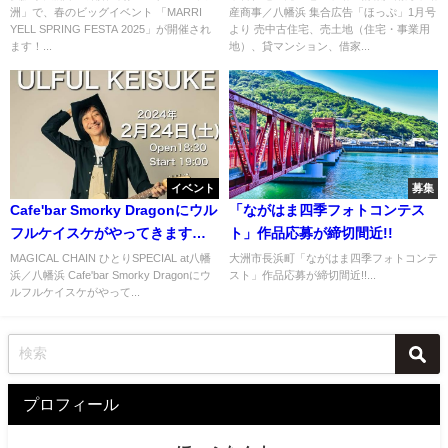
洲」で、春のビッグイベント 「MARRI
産商事／八幡浜 集合広告「ほっぷ」1月号
YELL SPRING FESTA 2025」が開催され
より 売中古住宅、売土地（住宅・事業用
ます！...
地）、貸マンション、借家...
イベント
募集
Cafe'bar Smorky Dragonにウル
「ながはま四季フォトコンテス
フルケイスケがやってきます！
ト」作品応募が締切間近!!
／八幡浜
MAGICAL CHAIN ひとりSPECIAL at八幡
大洲市長浜町「ながはま四季フォトコンテ
浜／八幡浜 Cafe'bar Smorky Dragonにウ
スト」作品応募が締切間近!!...
ルフルケイスケがやって...
プロフィール