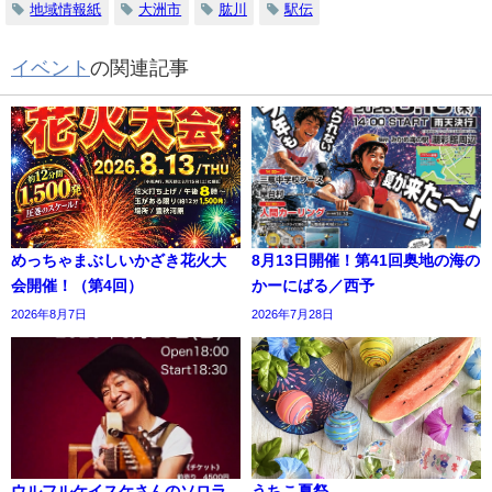
地域情報紙
大洲市
肱川
駅伝
イベント
の関連記事
めっちゃまぶしいかざき花火大
8月13日開催！第41回奥地の海の
会開催！（第4回）
かーにばる／西予
2026年8月7日
2026年7月28日
ウルフルケイスケさんのソロラ
うちこ夏祭