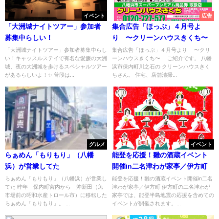
イベント
広告
「大洲城ナイトツアー」参加者
集合広告「ほっぷ」４月号よ
募集中らしい！
り 〜クリーンハウスきくち〜
「大洲城ナイトツアー」参加者募集中らし
集合広告「ほっぷ」４月号より 〜クリ
い！キャッスルステイで有名な愛媛の大洲
ーンハウスきくち〜 ご紹介です。 八幡
城、夜の大洲城を歩けるスペシャルツアー
浜市保内町川之石の クリーンハウスきく
があるらしいよ！✨ 普段は...
ちさん。 住宅、店舗清掃...
グルメ
イベント
らぁめん「もりもり」（八幡
能登を応援！雛の酒蔵イベント
浜）が営業してた
開催in二名津わが家亭／伊方町
らぁめん「もりもり」（八幡浜）が営業し
能登を応援！雛の酒蔵イベント開催in二名
てた 昨年 保内町宮内から 沖新田（魚
津わが家亭／伊方町 伊方町の二名津わが
市場前の昭和水産トロール市）に移転した
家亭では、能登半島地震の応援を含めての
らぁめん「もりもり」。 ...
イベントが開催されます。...