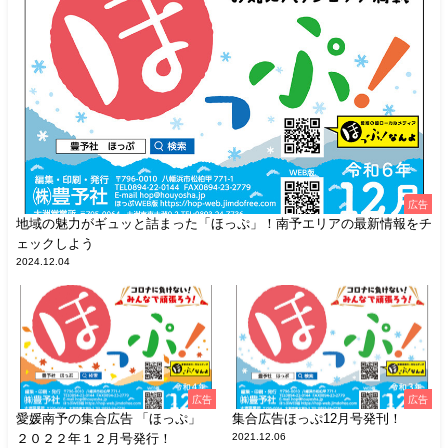
広告
地域の魅力がギュッと詰まった「ほっぷ」！南予エリアの最新情報をチ
ェックしよう
2024.12.04
広告
広告
愛媛南予の集合広告 「ほっぷ」
集合広告ほっぷ12月号発刊！
２０２２年１２月号発行！
2021.12.06