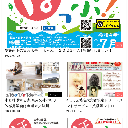
広告
愛媛南予の集合広告 「ほっぷ」 ２０２２年7月号発行しました！
2022.07.05
イベント
広告
木と呼吸する家 もみの木のいえ
<ほっぷ広告>読者限定トリートメ
体感見学会は今週末／肱川
ントサービス／八幡濱レトロ
2024.03.13
2021.09.14