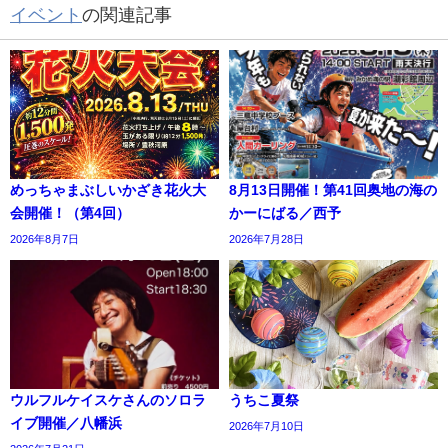
イベント
の関連記事
めっちゃまぶしいかざき花火大
8月13日開催！第41回奥地の海の
会開催！（第4回）
かーにばる／西予
2026年8月7日
2026年7月28日
ウルフルケイスケさんのソロラ
うちこ夏祭
イブ開催／八幡浜
2026年7月10日