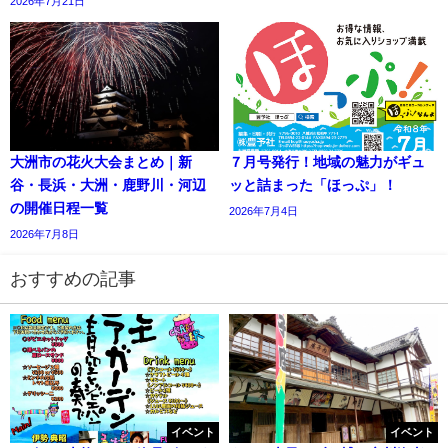
2026年7月21日
大洲市の花火大会まとめ｜新
７月号発行！地域の魅力がギュ
谷・長浜・大洲・鹿野川・河辺
ッと詰まった「ほっぷ」！
の開催日程一覧
2026年7月4日
2026年7月8日
おすすめの記事
イベント
イベント