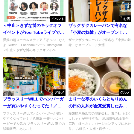
イベント
お店
＜中止＞きずな博のキックオフ
ザックザクカレーパンで有名な
イベントがYou Tubeライブでも
「小麦の奴隷」がオープン！／
見れるらしい
大洲
愛媛の超ローカルメディア「ほっぷ」なん
ザックザクカレーパンで有名な「小麦の奴
よ Twitter Facebookページ Instagram
隷」がオープン！／大洲...
＜中止＞きずな博のキックオフイベ...
グルメ
グルメ
ブラッスリーWILLでハンバーガ
まりーな亭のいくらとちりめん
ーが買いやすくなってた！／八
の日の丸丼が金賞受賞したみた
幡浜
い
ブラッスリーWILLでハンバーガーが買い
愛媛県八幡浜市の印刷会社、豊予社（ほう
やすくなってた！／八幡浜 手作りハンバ
よしゃ）が発行する、 地域情報紙＆集合
ーガーで人気の ブラッスリーWILL 車での
広告「ほっぷ」。バージョンアップにあた
移動販売、あちこち...
り、 八幡浜・大洲・西予・...