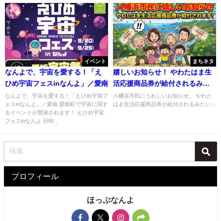
イベント
まちネタ
なんよで、宇宙を愛する！「え
嬉しいお知らせ！ やわたはま生
ひめ宇宙フェスinなんよ」／愛南
活応援商品券が給付されるみた
い
なんよで、宇宙を愛する！「えひめ宇宙フ
八幡浜市民にうれしいお知らせ。 やわた
ェスinなんよ」／愛南 愛南町で宇宙に関す
はま生活応援商品券が給付されるみたい...
るイベントが開催されます！ えひめ宇宙
フェスinなんよ 日時...
プロフィール
ほっぷなんよ