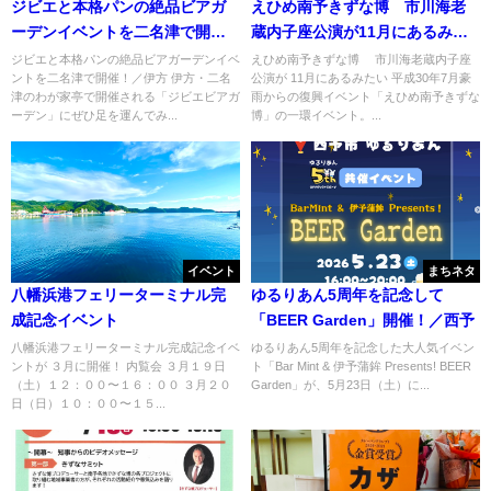
ジビエと本格パンの絶品ビアガ
えひめ南予きずな博 市川海老
ーデンイベントを二名津で開
蔵内子座公演が11月にあるみた
催！／伊方
い
ジビエと本格パンの絶品ビアガーデンイベ
えひめ南予きずな博 市川海老蔵内子座
ントを二名津で開催！／伊方 伊方・二名
公演が 11月にあるみたい 平成30年7月豪
津のわが家亭で開催される「ジビエビアガ
雨からの復興イベント「えひめ南予きずな
ーデン」にぜひ足を運んでみ...
博」の一環イベント。...
イベント
まちネタ
八幡浜港フェリーターミナル完
ゆるりあん5周年を記念して
成記念イベント
「BEER Garden」開催！／西予
八幡浜港フェリーターミナル完成記念イベ
ゆるりあん5周年を記念した大人気イベン
ントが ３月に開催！ 内覧会 ３月１９日
ト「Bar Mint & 伊予蒲鉾 Presents! BEER
（土）１２：００〜１６：００ ３月２０
Garden」が、5月23日（土）に...
日（日）１０：００〜１５...