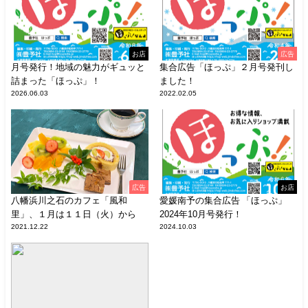
お店
広告
月号発行！地域の魅力がギュッと
集合広告「ほっぷ」２月号発刊し
詰まった「ほっぷ」！
ました！
2026.06.03
2022.02.05
広告
お店
八幡浜川之石のカフェ「風和
愛媛南予の集合広告 「ほっぷ」
里」、１月は１１日（火）から
2024年10月号発行！
2021.12.22
2024.10.03