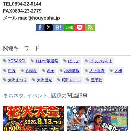
TEL0894-22-0144
FAX0894-23-2779
メール mac@houyosha.jp
LINE
関連キーワード
YOSAKOI
おおず浪漫祭
ほっぷ
ほっぷなんよ
伊方
八幡浜
内子
地域情報
大正浪漫
大洲
大洲まつり
大洲観光
昭和レトロ
豊予社
まちネタ
,
イベント
,
話題
の関連記事