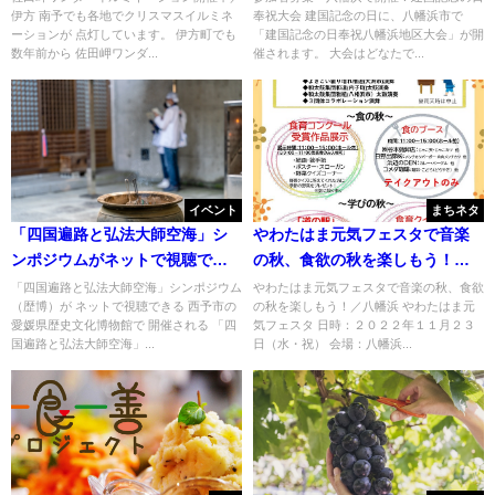
伊方 南予でも各地でクリスマスイルミネ
奉祝大会 建国記念の日に、八幡浜市で
ーションが 点灯しています。 伊方町でも
「建国記念の日奉祝八幡浜地区大会」が開
数年前から 佐田岬ワンダ...
催されます。 大会はどなたで...
イベント
まちネタ
「四国遍路と弘法大師空海」シ
やわたはま元気フェスタで音楽
ンポジウムがネットで視聴でき
の秋、食欲の秋を楽しもう！／
る
八幡浜
「四国遍路と弘法大師空海」シンポジウム
やわたはま元気フェスタで音楽の秋、食欲
（歴博）が ネットで視聴できる 西予市の
の秋を楽しもう！／八幡浜 やわたはま元
愛媛県歴史文化博物館で 開催される 「四
気フェスタ 日時：２０２２年１１月２３
国遍路と弘法大師空海」...
日（水・祝） 会場：八幡浜...