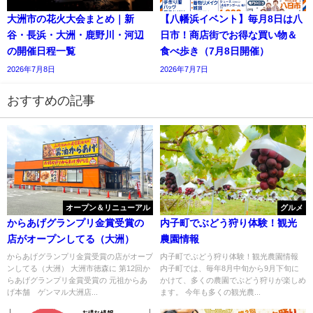
大洲市の花火大会まとめ｜新
【八幡浜イベント】毎月8日は八
谷・長浜・大洲・鹿野川・河辺
日市！商店街でお得な買い物＆
の開催日程一覧
食べ歩き（7月8日開催）
2026年7月8日
2026年7月7日
おすすめの記事
オープン＆リニューアル
グルメ
からあげグランプリ金賞受賞の
内子町でぶどう狩り体験！観光
店がオープンしてる（大洲）
農園情報
からあげグランプリ金賞受賞の店がオープ
内子町でぶどう狩り体験！観光農園情報
ンしてる（大洲） 大洲市徳森に 第12回か
内子町では、毎年8月中旬から9月下旬に
らあげグランプリ金賞受賞の 元祖からあ
かけて、多くの農園でぶどう狩りが楽しめ
げ本舗 ゲンマル大洲店...
ます。 今年も多くの観光農...