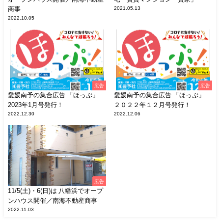
商事
2021.05.13
2022.10.05
広告
広告
愛媛南予の集合広告 「ほっぷ」
愛媛南予の集合広告 「ほっぷ」
2023年1月号発行！
２０２２年１２月号発行！
2022.12.30
2022.12.06
広告
11/5(土)・6(日)は 八幡浜でオープ
ンハウス開催／南海不動産商事
2022.11.03