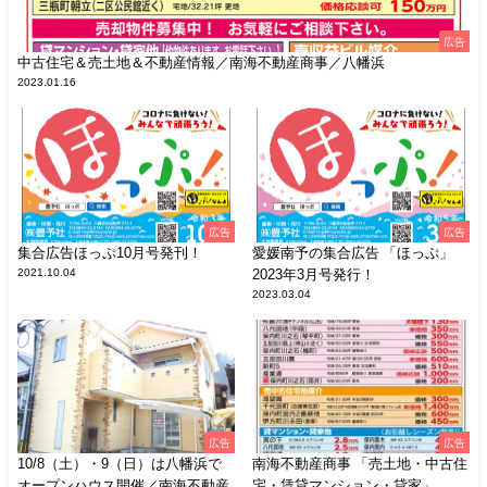
広告
中古住宅＆売土地＆不動産情報／南海不動産商事／八幡浜
2023.01.16
広告
広告
集合広告ほっぷ10月号発刊！
愛媛南予の集合広告 「ほっぷ」
2021.10.04
2023年3月号発行！
2023.03.04
広告
広告
10/8（土）・9（日）は八幡浜で
南海不動産商事 「売土地・中古住
オープンハウス開催／南海不動産
宅・賃貸マンション・貸家」