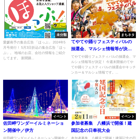
未分類
まちネタ
てやてや踊りフェスティバルの
愛媛南予の集合広告 「ほっぷ」 2024年5
月号発行！ 5月3日折込の集合広告「ほっ
抽選会、マルシェ情報等が決
ぷ」。 地域のお店、会社の情報をご紹介
定！
てやてや踊りフェスティバルの抽選会、マ
してます。 新聞購...
ルシェ情報等が決定！ 今週末開催のてや
てや踊りフェスティバルの抽選会やキッチ
ンカー＆マルシェ情報です。...
イベント
イベント
佐田岬ワンダーイルミネーショ
参加者募集 八幡浜で開催！建
ン開催中／伊方
国記念の日奉祝大会
佐田岬ワンダーイルミネーション開催中／
参加者募集 八幡浜で開催！建国記念の日