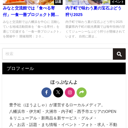
話題
イベント
みなと交流館では「食べる寄
内子町で味わう夏の宝石ぶどう
付」一食一善プロジェクト開催
狩り2025
中！
みなと交流館では八幡浜を中心に 活動し
内子町で味わう夏の宝石ぶどう狩り2025
ている地域活動団体を「食べる寄付」を
愛媛県内子町の観光農園では毎年恒例の甘
通じて応援する「一食一善プロジェクト」
くてジューシーなぶどう狩りが開催されて
を開催中！ 開催期間：２０...
います。 自然に囲ま...
プロフィール
ほっぷなんよ
豊予社（ほうよしゃ）が運営するローカルメディア。
八幡浜市・伊方町・大洲市・内子町・西予市エリアのOPEN
＆リニューアル・新商品＆新サービス・グルメ・
人・お店・話題・まち情報・イベント・フォト・求人・不動