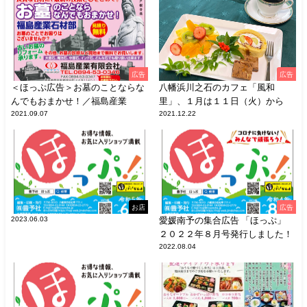
広告
広告
＜ほっぷ広告＞お墓のことならな
八幡浜川之石のカフェ「風和
んでもおまかせ！／福島産業
里」、１月は１１日（火）から
2021.09.07
2021.12.22
お店
広告
2023.06.03
愛媛南予の集合広告 「ほっぷ」
２０２２年８月号発行しました！
2022.08.04