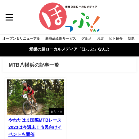
オープン＆リニューアル
新商品＆新サービス
グルメ
お店
ヒト紹介
話題
愛媛の超ローカルメディア「ほっぷ」なんよ
MTB八幡浜の記事一覧
まちネタ
やわたはま国際MTBレース
2023は今週末！市民向けイ
ベントも開催