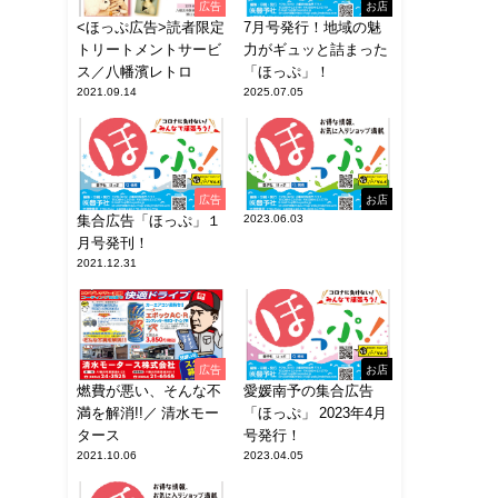
広告
お店
<ほっぷ広告>読者限定
7月号発行！地域の魅
トリートメントサービ
力がギュッと詰まった
ス／八幡濱レトロ
「ほっぷ」！
2021.09.14
2025.07.05
広告
お店
集合広告「ほっぷ」１
2023.06.03
月号発刊！
2021.12.31
広告
お店
燃費が悪い、そんな不
愛媛南予の集合広告
満を解消!!／ 清水モー
「ほっぷ」 2023年4月
タース
号発行！
2021.10.06
2023.04.05