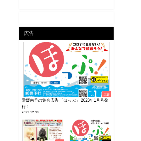
広告
広告
愛媛南予の集合広告 「ほっぷ」 2023年1月号発
行！
2022.12.30