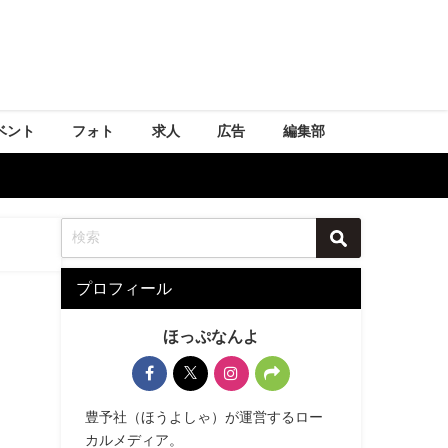
ベント
フォト
求人
広告
編集部
プロフィール
ほっぷなんよ
豊予社（ほうよしゃ）が運営するロー
カルメディア。