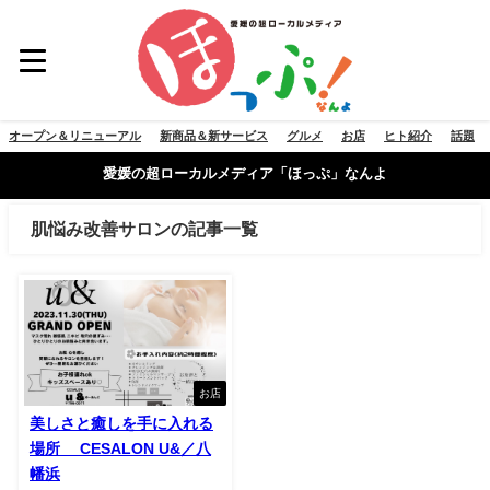
オープン＆リニューアル
新商品＆新サービス
グルメ
お店
ヒト紹介
話題
愛媛の超ローカルメディア「ほっぷ」なんよ
肌悩み改善サロンの記事一覧
お店
美しさと癒しを手に入れる
場所 CESALON U&／八
幡浜