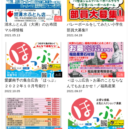
広告
広告
清水ふとん店（大洲）のお布団
バレーボールをしてみたい小学生
マル得情報
部員大募集!!
2021.05.13
2021.04.28
お店
広告
愛媛南予の集合広告 「ほっぷ」
＜ほっぷ広告＞お墓のことならな
２０２２年１０月号発行！
んでもおまかせ！／福島産業
2022.10.05
2021.09.07