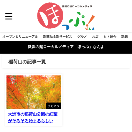
オープン＆リニューアル
新商品＆新サービス
グルメ
お店
ヒト紹介
話題
愛媛の超ローカルメディア「ほっぷ」なんよ
稲荷山の記事一覧
まちネタ
大洲市の稲荷山公園の紅葉
がそろそろ始まるらしい