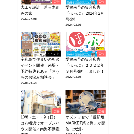
広告
広告
大工が設計し造る木組
愛媛南予の集合広告
みの家
「ほっぷ」 2024年2月
2021.07.08
号発行！
2024.02.05
イベント
広告
宇和島で住まいの相談
愛媛南予の集合広告
イベント開催｜来場・
「ほっぷ」２０２２年
予約特典もある「おう
３月号発行しました！
ちのお悩み相談会」
2022.03.05
2026.05.14
広告
広告
10/8（土）・9（日）
オズメッセで「砥部焼
は八幡浜でオープンハ
MARKET第２弾」が開
ウス開催／南海不動産
催（大洲）