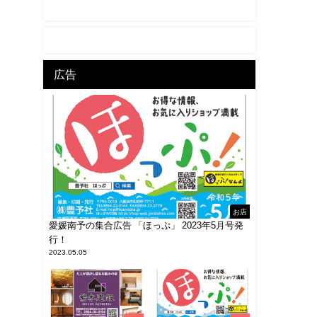
広告
お店
愛媛南予の集合広告 「ほっぷ」 2023年5月号発
行！
2023.05.05