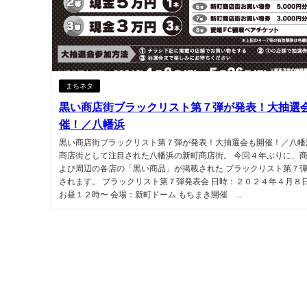
まちネタ
黒い商店街ブラックリスト第７弾が発表！大抽選
催！／八幡浜
黒い商店街ブラックリスト第７弾が発表！大抽選会も開催！／八幡
商店街として注目された八幡浜の新町商店街。 今回４年ぶりに、
よび周辺の各店の「黒い商品」が掲載された ブラックリスト第７
されます。 ブラックリスト第７弾発表会 日時：２０２４年４月８
お昼１２時〜 会場：新町ドーム もちまき開催 ...