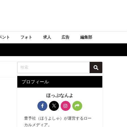
ベント
フォト
求人
広告
編集部
プロフィール
ほっぷなんよ
豊予社（ほうよしゃ）が運営するロー
カルメディア。