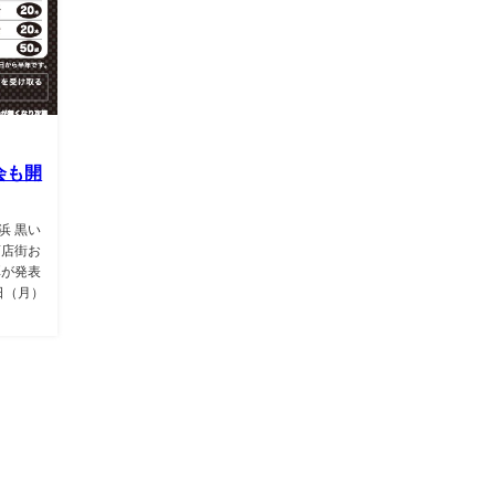
会も開
浜 黒い
商店街お
弾が発表
日（月）