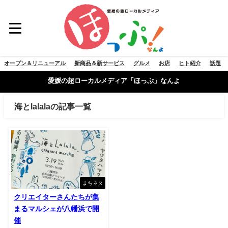
オープン＆リニューアル
新商品＆新サービス
グルメ
お店
ヒト紹介
話題
愛媛の超ローカルメディア「ほっぷ」なんよ
海とlalalaの記事一覧
まちネタ
クリエイターさんたちが集
まるマルシェが八幡浜で開
催