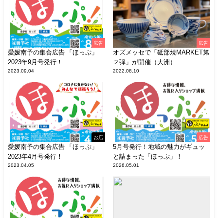
広告
広告
愛媛南予の集合広告 「ほっぷ」
オズメッセで「砥部焼MARKET第
2023年9月号発行！
２弾」が開催（大洲）
2023.09.04
2022.08.10
お店
広告
愛媛南予の集合広告 「ほっぷ」
5月号発行！地域の魅力がギュッ
2023年4月号発行！
と詰まった「ほっぷ」！
2023.04.05
2026.05.01