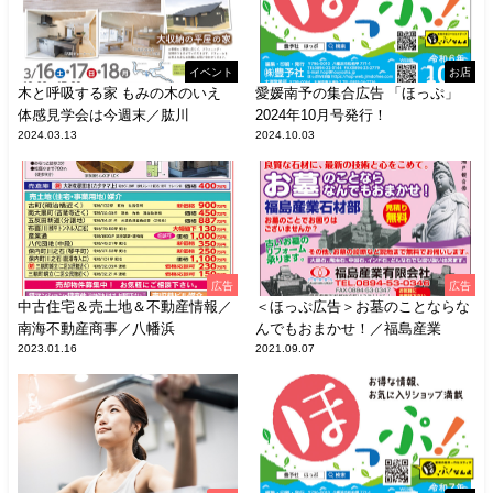
イベント
お店
木と呼吸する家 もみの木のいえ
愛媛南予の集合広告 「ほっぷ」
体感見学会は今週末／肱川
2024年10月号発行！
2024.03.13
2024.10.03
広告
広告
中古住宅＆売土地＆不動産情報／
＜ほっぷ広告＞お墓のことならな
南海不動産商事／八幡浜
んでもおまかせ！／福島産業
2023.01.16
2021.09.07