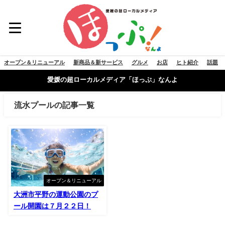
オープン＆リニューアル
新商品＆新サービス
グルメ
お店
ヒト紹介
話題
愛媛の超ローカルメディア「ほっぷ」なんよ
流水プールの記事一覧
オープン＆リニューアル
大洲市平野の運動公園のプ
ール開園は７月２２日！