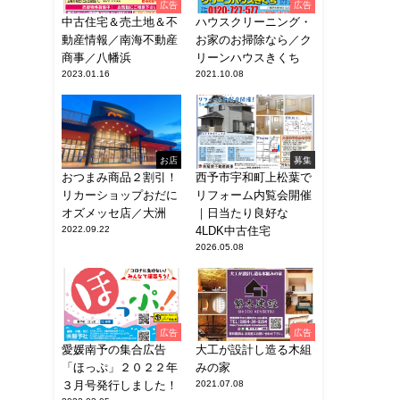
広告
広告
中古住宅＆売土地＆不
ハウスクリーニング・
動産情報／南海不動産
お家のお掃除なら／ク
商事／八幡浜
リーンハウスきくち
2023.01.16
2021.10.08
お店
募集
おつまみ商品２割引！
西予市宇和町上松葉で
リカーショップおだに
リフォーム内覧会開催
オズメッセ店／大洲
｜日当たり良好な
2022.09.22
4LDK中古住宅
2026.05.08
広告
広告
愛媛南予の集合広告
大工が設計し造る木組
「ほっぷ」２０２２年
みの家
３月号発行しました！
2021.07.08