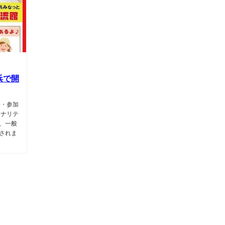
浜で開
要・参加
ソナリテ
、一般
されま