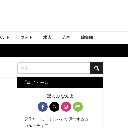
ベント
フォト
求人
広告
編集部
プロフィール
ほっぷなんよ
豊予社（ほうよしゃ）が運営するロー
カルメディア。