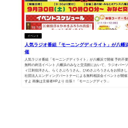
イベント
人気ラジオ番組「モーニングディライト」が八幡
催
人気ラジオ番組「モーニングディライト」が八幡浜で開催 予約不
無料の終活イベント 八幡浜のみなと交流館において、ラジオパー
ィ江刺伯洋さん、らくさぶろうさん、ひめさぶろうさんをお招きし
社団法人エンディングパートナーによる無料相談会イベントが開催
すよ 画像は主催者HPより 出張！「モーニングディラ...