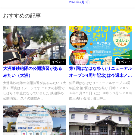
2026年7月8日
おすすめの記事
イベント
イベント
大洲藩鉄砲隊の公開演習がある
第7回はなはな祭り(リニューアル
みたい（大洲）
オープン4周年記念)は今週末／伊
方
大洲藩鉄砲隊の公開演習があるみたい（大
佐田岬はなはなリニューアルオープン4周
洲） 写真はイメージです コロナの影響で
年記念 第7回はなはな祭り 日時：２０２
しばらく中止になっていました 鉄砲隊の
４年５月２５日（土）９時５０分〜２０時
公開演習。 久々の開催み...
雨天決行 会場：佐田岬...