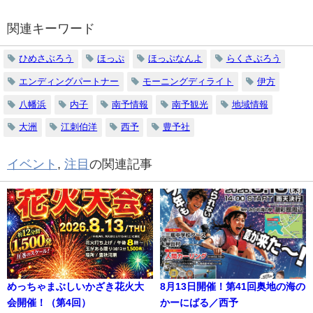
関連キーワード
ひめさぶろう
ほっぷ
ほっぷなんよ
らくさぶろう
エンディングパートナー
モーニングディライト
伊方
八幡浜
内子
南予情報
南予観光
地域情報
大洲
江刺伯洋
西予
豊予社
イベント
,
注目
の関連記事
めっちゃまぶしいかざき花火大
8月13日開催！第41回奥地の海の
会開催！（第4回）
かーにばる／西予