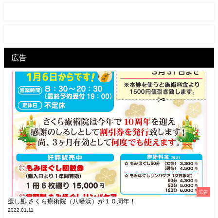
広告
広告
癒し処 さくら療術院（八幡浜）が１０周年！
2022.01.11