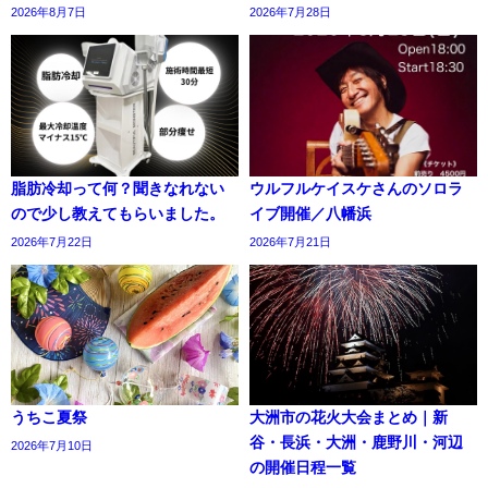
2026年8月7日
2026年7月28日
脂肪冷却って何？聞きなれない
ウルフルケイスケさんのソロラ
ので少し教えてもらいました。
イブ開催／八幡浜
2026年7月22日
2026年7月21日
うちこ夏祭
大洲市の花火大会まとめ｜新
谷・長浜・大洲・鹿野川・河辺
2026年7月10日
の開催日程一覧