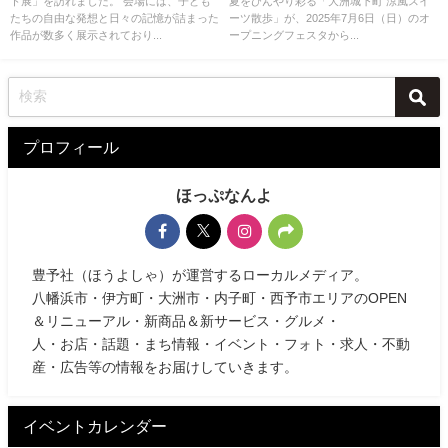
ト展」を訪れました。 会場には、子ども
夏をひんやり彩る「大洲城下町 涼風スイ
たちの自由な発想と日々の記憶が詰まった
ーツ散歩」が、2025年7月6日（日）のオ
作品が数多く展示されており...
ープニングフェスタから...
プロフィール
ほっぷなんよ
豊予社（ほうよしゃ）が運営するローカルメディア。
八幡浜市・伊方町・大洲市・内子町・西予市エリアのOPEN
＆リニューアル・新商品＆新サービス・グルメ・
人・お店・話題・まち情報・イベント・フォト・求人・不動
産・広告等の情報をお届けしていきます。
イベントカレンダー