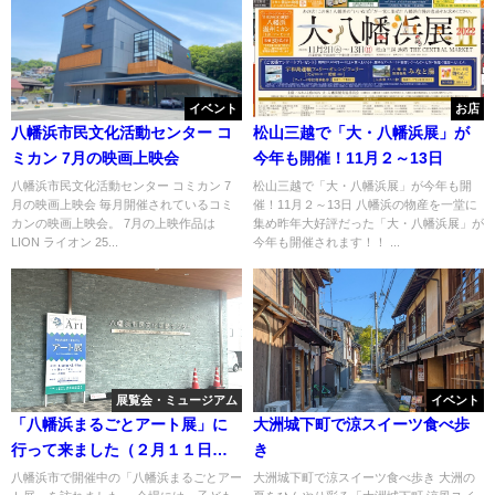
イベント
お店
八幡浜市民文化活動センター コ
松山三越で「大・八幡浜展」が
ミカン 7月の映画上映会
今年も開催！11月２～13日
八幡浜市民文化活動センター コミカン 7
松山三越で「大・八幡浜展」が今年も開
月の映画上映会 毎月開催されているコミ
催！11月２～13日 八幡浜の物産を一堂に
カンの映画上映会。 7月の上映作品は
集め昨年大好評だった「大・八幡浜展」が
LION ライオン 25...
今年も開催されます！！ ...
展覧会・ミュージアム
イベント
「八幡浜まるごとアート展」に
大洲城下町で涼スイーツ食べ歩
行って来ました（２月１１日ま
き
で）
八幡浜市で開催中の「八幡浜まるごとアー
大洲城下町で涼スイーツ食べ歩き 大洲の