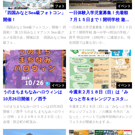
フォト
イベント
「四国みなとSea級フォトコン」
一日体験入学児童募集！先着順
開催！
７月１５日まで！開明学校 遊べ
や学べ明治の学校／西予
「四国みなとSea級フォトコン」開催！ 四
一日体験入学児童募集！先着順７月１５日
国初 !「第 13 回みなとオアシス Sea 級グ
まで！開明学校 遊べや学べ明治の学校／
ルメ全国大会」開催記念 四国みなとSea
西予 明治15年（1882年）に建築され、現
級フォ...
在四国では最も古い小...
イベント
イベント
うのまちまちなみハロウィンは
今週末２月１８日（日）は「み
10月26日開催！／西予
なっと市＆オレンジフェスタ」
／八幡浜
うのまちまちなみハロウィンは10月26日
今週末２月１８日（日）は「みなっと市＆
開催！／西予 うのまち まちなみハロウィ
オレンジフェスタ」／八幡浜 今月の「み
ン 日時：２０２４年１０月２６日（土）
なっと」イベントでは毎年恒例のオレンジ
会場：卯之町の町並み...
フェスタが開催されます み...