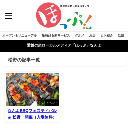
オープン＆リニューアル
新商品＆新サービス
グルメ
お店
ヒト紹介
話題
愛媛の超ローカルメディア「ほっぷ」なんよ
松野の記事一覧
イベント
なんよBBQフェスティバル
in 松野 開催（入場無料）