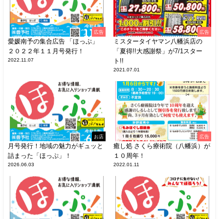
広告
広告
愛媛南予の集合広告 「ほっぷ」
ミスタータイヤマン八幡浜店の
２０２２年１１月号発行！
「夏得!!大感謝祭」が7/1スター
2022.11.07
ト!!
2021.07.01
お店
広告
月号発行！地域の魅力がギュッと
癒し処 さくら療術院（八幡浜）が
詰まった「ほっぷ」！
１０周年！
2026.06.03
2022.01.11