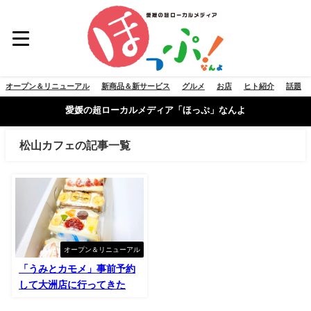
オープン＆リニューアル
新商品＆新サービス
グルメ
お店
ヒト紹介
話題
愛媛の超ローカルメディア「ほっぷ」なんよ
松山カフェの記事一覧
オープン＆リニューアル
「うみとカモメ」事前予約
して大洲店に行ってきた