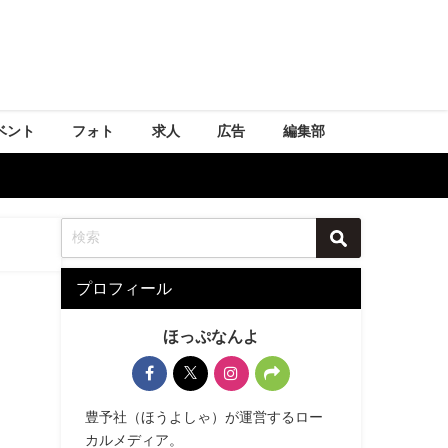
ベント
フォト
求人
広告
編集部
プロフィール
ほっぷなんよ
豊予社（ほうよしゃ）が運営するロー
カルメディア。