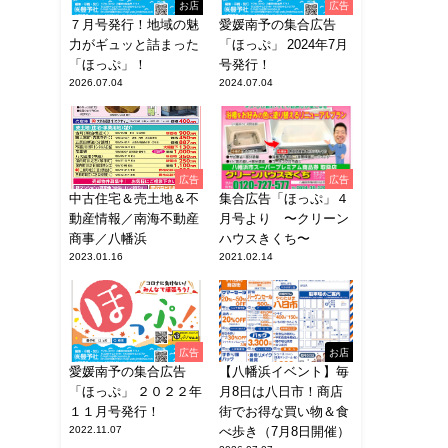
お店
広告
７月号発行！地域の魅
愛媛南予の集合広告
力がギュッと詰まった
「ほっぷ」 2024年7月
「ほっぷ」！
号発行！
2026.07.04
2024.07.04
広告
広告
中古住宅＆売土地＆不
集合広告「ほっぷ」４
動産情報／南海不動産
月号より 〜クリーン
商事／八幡浜
ハウスきくち〜
2023.01.16
2021.02.14
広告
お店
愛媛南予の集合広告
【八幡浜イベント】毎
「ほっぷ」 ２０２２年
月8日は八日市！商店
１１月号発行！
街でお得な買い物＆食
2022.11.07
べ歩き（7月8日開催）