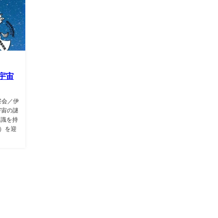
宇宙
察会／伊
宇宙の謎
知識を持
）を迎