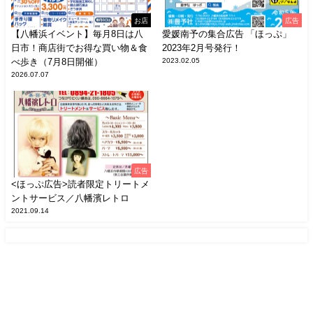
お店
広告
【八幡浜イベント】毎月8日は八
愛媛南予の集合広告 「ほっぷ」
日市！商店街でお得な買い物＆食
2023年2月号発行！
べ歩き（7月8日開催）
2023.02.05
2026.07.07
広告
<ほっぷ広告>読者限定トリートメ
ントサービス／八幡濱レトロ
2021.09.14