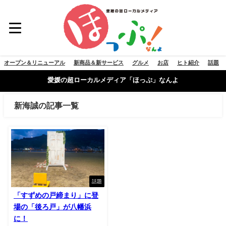
オープン＆リニューアル
新商品＆新サービス
グルメ
お店
ヒト紹介
話題
愛媛の超ローカルメディア「ほっぷ」なんよ
新海誠の記事一覧
話題
「すずめの戸締まり」に登
場の「後ろ戸」が八幡浜
に！