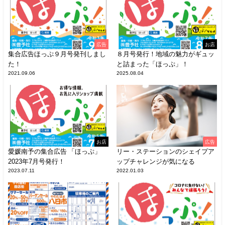
広告
お店
集合広告ほっぷ９月号発刊しまし
８月号発行！地域の魅力がギュッ
た！
と詰まった「ほっぷ」！
2021.09.06
2025.08.04
お店
広告
愛媛南予の集合広告 「ほっぷ」
リー・ステーションのシェイプア
2023年7月号発行！
ップチャレンジが気になる
2023.07.11
2022.01.03