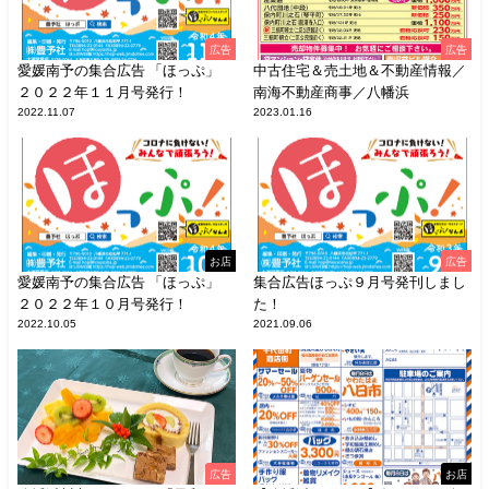
広告
広告
愛媛南予の集合広告 「ほっぷ」
中古住宅＆売土地＆不動産情報／
２０２２年１１月号発行！
南海不動産商事／八幡浜
2022.11.07
2023.01.16
お店
広告
愛媛南予の集合広告 「ほっぷ」
集合広告ほっぷ９月号発刊しまし
２０２２年１０月号発行！
た！
2022.10.05
2021.09.06
広告
お店