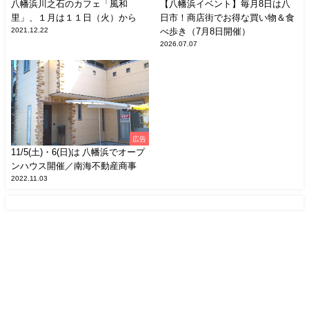
八幡浜川之石のカフェ「風和
【八幡浜イベント】毎月8日は八
里」、１月は１１日（火）から
日市！商店街でお得な買い物＆食
2021.12.22
べ歩き（7月8日開催）
2026.07.07
広告
11/5(土)・6(日)は 八幡浜でオープ
ンハウス開催／南海不動産商事
2022.11.03