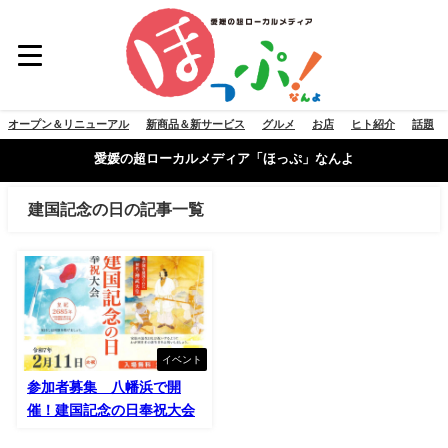
オープン＆リニューアル
新商品＆新サービス
グルメ
お店
ヒト紹介
話題
愛媛の超ローカルメディア「ほっぷ」なんよ
建国記念の日の記事一覧
イベント
参加者募集 八幡浜で開
催！建国記念の日奉祝大会