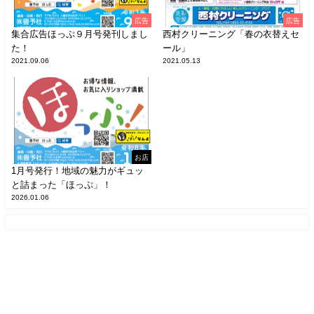
広告
広告
集合広告ほっぷ９月号発刊しまし
西村クリーニング「春の衣替えセ
た！
ール」
2021.09.06
2021.05.13
お店
1月号発行！地域の魅力がギュッ
と詰まった「ほっぷ」！
2026.01.06