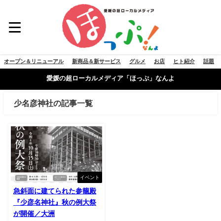
オープン＆リニューアル
新商品＆新サービス
グルメ
お店
ヒト紹介
話題
愛媛の超ローカルメディア「ほっぷ」なんよ
少名彦神社の記事一覧
イベント
急斜面に建てられた参籠殿
『少彦名神社』秋の例大祭
が開催／大洲