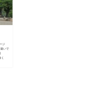
ページ
桁違いで
日
除く