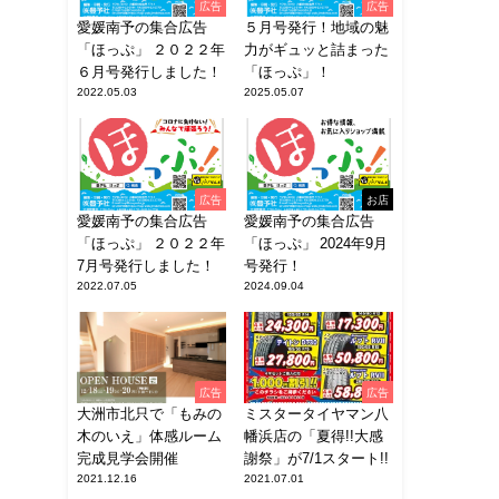
広告
広告
愛媛南予の集合広告
５月号発行！地域の魅
「ほっぷ」 ２０２２年
力がギュッと詰まった
６月号発行しました！
「ほっぷ」！
2022.05.03
2025.05.07
広告
お店
愛媛南予の集合広告
愛媛南予の集合広告
「ほっぷ」 ２０２２年
「ほっぷ」 2024年9月
7月号発行しました！
号発行！
2022.07.05
2024.09.04
広告
広告
大洲市北只で「もみの
ミスタータイヤマン八
木のいえ」体感ルーム
幡浜店の「夏得!!大感
完成見学会開催
謝祭」が7/1スタート!!
2021.12.16
2021.07.01