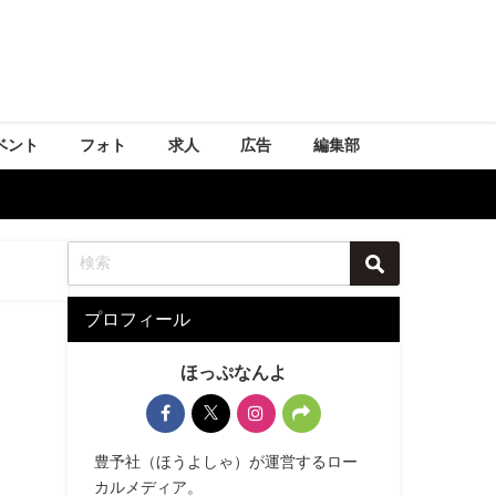
ベント
フォト
求人
広告
編集部
プロフィール
ほっぷなんよ
豊予社（ほうよしゃ）が運営するロー
カルメディア。