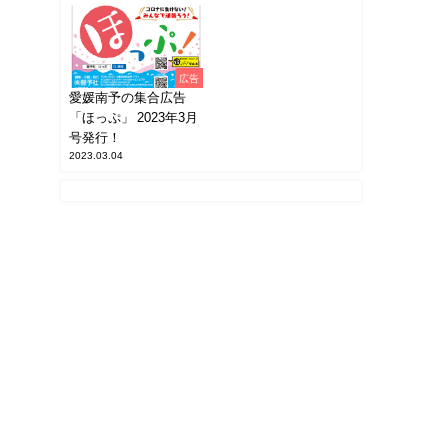
広告
愛媛南予の集合広告
「ほっぷ」 2023年3月
号発行！
2023.03.04