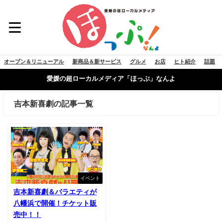
オープン＆リニューアル
新商品＆新サービス
グルメ
お店
ヒト紹介
話題
愛媛の超ローカルメディア「ほっぷ」なんよ
吉本新喜劇の記事一覧
イベント
吉本新喜劇＆バラエティが
八幡浜で開催！チケット販
売中！！