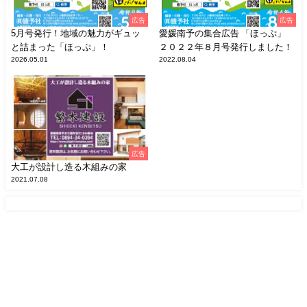
広告
広告
5月号発行！地域の魅力がギュッ
愛媛南予の集合広告 「ほっぷ」
と詰まった「ほっぷ」！
２０２２年８月号発行しました！
2026.05.01
2022.08.04
広告
大工が設計し造る木組みの家
2021.07.08