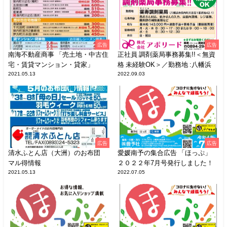
広告
広告
南海不動産商事 「売土地・中古住
正社員 調剤薬局事務募集!!＜無資
宅・賃貸マンション・貸家」
格 未経験OK＞／勤務地 :八幡浜
2021.05.13
2022.09.03
広告
広告
清水ふとん店（大洲）のお布団
愛媛南予の集合広告 「ほっぷ」
マル得情報
２０２２年7月号発行しました！
2021.05.13
2022.07.05