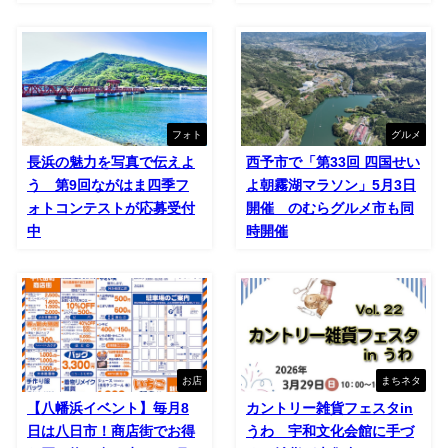
フォト
グルメ
長浜の魅力を写真で伝えよ
西予市で「第33回 四国せい
う 第9回ながはま四季フ
よ朝霧湖マラソン」5月3日
ォトコンテストが応募受付
開催 のむらグルメ市も同
中
時開催
お店
まちネタ
【八幡浜イベント】毎月8
カントリー雑貨フェスタin
日は八日市！商店街でお得
うわ 宇和文化会館に手づ