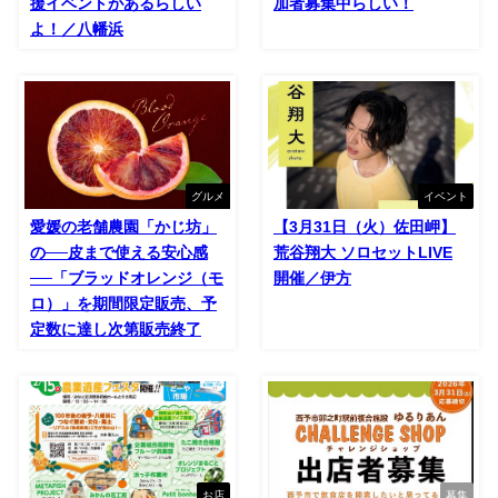
援イベントがあるらしい
加者募集中らしい！
よ！／八幡浜
グルメ
イベント
愛媛の老舗農園「かじ坊」
【3月31日（火）佐田岬】
の──皮まで使える安心感
荒谷翔大 ソロセットLIVE
──「ブラッドオレンジ（モ
開催／伊方
ロ）」を期間限定販売、予
定数に達し次第販売終了
お店
募集