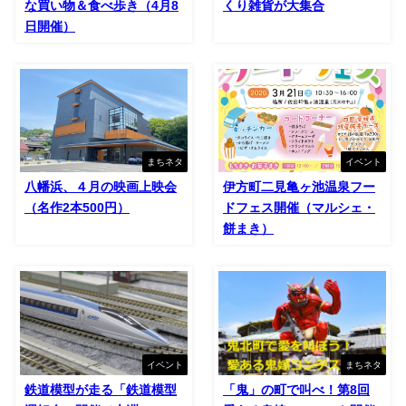
な買い物＆食べ歩き（4月8
くり雑貨が大集合
日開催）
まちネタ
イベント
八幡浜、４月の映画上映会
伊方町二見亀ヶ池温泉フー
（名作2本500円）
ドフェス開催（マルシェ・
餅まき）
イベント
まちネタ
鉄道模型が走る「鉄道模型
「鬼」の町で叫べ！第8回