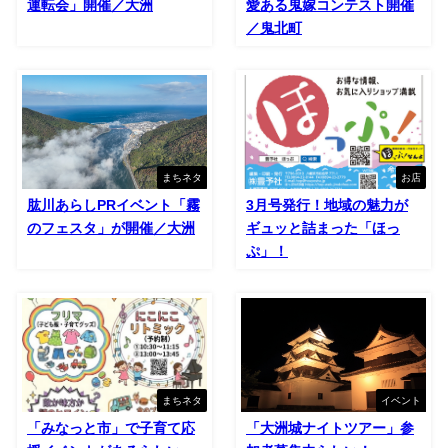
運転会」開催／大洲
愛ある鬼嫁コンテスト開催
／鬼北町
まちネタ
お店
肱川あらしPRイベント「霧
3月号発行！地域の魅力が
のフェスタ」が開催／大洲
ギュッと詰まった「ほっ
ぷ」！
まちネタ
イベント
「みなっと市」で子育て応
「大洲城ナイトツアー」参