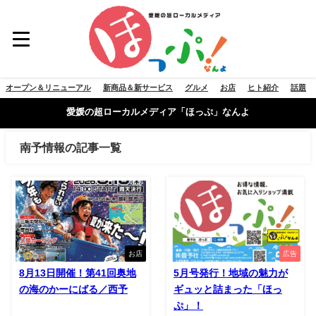
オープン＆リニューアル
新商品＆新サービス
グルメ
お店
ヒト紹介
話題
愛媛の超ローカルメディア「ほっぷ」なんよ
南予情報の記事一覧
お店
広告
8月13日開催！第41回奥地
5月号発行！地域の魅力が
の海のかーにばる／西予
ギュッと詰まった「ほっ
ぷ」！