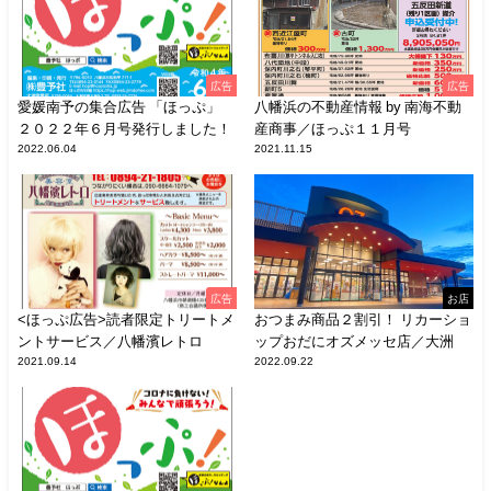
広告
広告
愛媛南予の集合広告 「ほっぷ」
八幡浜の不動産情報 by 南海不動
２０２２年６月号発行しました！
産商事／ほっぷ１１月号
2022.06.04
2021.11.15
広告
お店
<ほっぷ広告>読者限定トリートメ
おつまみ商品２割引！ リカーショ
ントサービス／八幡濱レトロ
ップおだにオズメッセ店／大洲
2021.09.14
2022.09.22