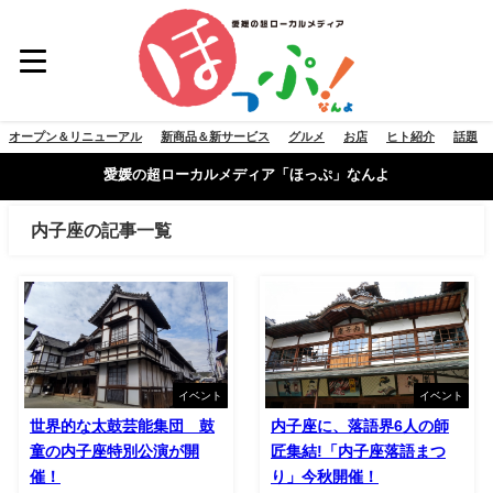
オープン＆リニューアル
新商品＆新サービス
グルメ
お店
ヒト紹介
話題
愛媛の超ローカルメディア「ほっぷ」なんよ
内子座の記事一覧
イベント
イベント
世界的な太鼓芸能集団 鼓
内子座に、落語界6人の師
童の内子座特別公演が開
匠集結!「内子座落語まつ
催！
り」今秋開催！