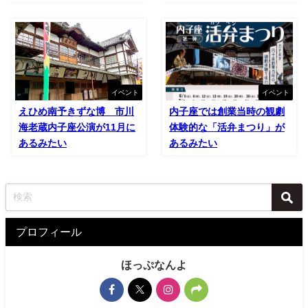
イベント
イベント
えひめ南予きずな博 市川
内子座では創業当時の観劇
海老蔵内子座公演が11月に
体験的な「活弁まつり」が
あるみたい
あるみたい
プロフィール
ほっぷなんよ