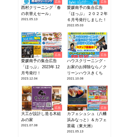
広告
広告
西村クリーニング「春
愛媛南予の集合広告
の衣替えセール」
「ほっぷ」 ２０２２年
2021.05.13
６月号発行しました！
2022.05.03
広告
広告
愛媛南予の集合広告
ハウスクリーニング・
「ほっぷ」 2023年 12
お家のお掃除なら／ク
月号発行！
リーンハウスきくち
2023.12.04
2021.10.08
広告
広告
大工が設計し造る木組
カフェシュシュ（八幡
みの家
浜みなっと）＆カフェ
2021.07.08
茶蔵（東大洲）
2021.05.13