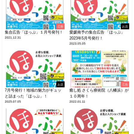
広告
お店
集合広告「ほっぷ」１月号発刊！
愛媛南予の集合広告 「ほっぷ」
2021.12.31
2023年5月号発行！
2023.05.05
お店
広告
7月号発行！地域の魅力がギュッ
癒し処 さくら療術院（八幡浜）が
と詰まった「ほっぷ」！
１０周年！
2025.07.05
2022.01.11