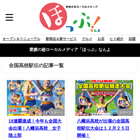
オープン＆リニューアル
新商品＆新サービス
グルメ
お店
ヒト紹介
話題
愛媛の超ローカルメディア「ほっぷ」なんよ
全国高校駅伝の記事一覧
スポーツ
スポーツ
18連覇達成！今年も全国大
八幡浜高校が出場の全国高
会出場！八幡浜高校 女子
校駅伝大会は１２月２５日
陸上部
開催！