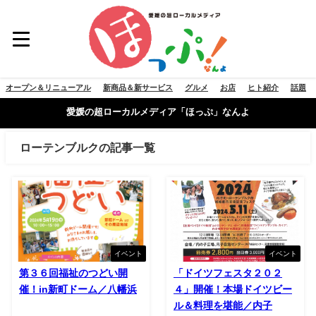
オープン＆リニューアル
新商品＆新サービス
グルメ
お店
ヒト紹介
話題
愛媛の超ローカルメディア「ほっぷ」なんよ
ローテンブルクの記事一覧
イベント
イベント
第３６回福祉のつどい開
「ドイツフェスタ２０２
催！in新町ドーム／八幡浜
４」開催！本場ドイツビー
ル＆料理を堪能／内子