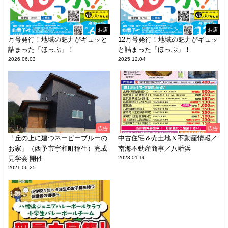
お店
お店
月号発行！地域の魅力がギュッと
12月号発行！地域の魅力がギュッ
詰まった「ほっぷ」！
と詰まった「ほっぷ」！
2026.06.03
2025.12.04
広告
広告
「丘の上に建つネービーブルーの
中古住宅＆売土地＆不動産情報／
お家」（西予市宇和町稲生）完成
南海不動産商事／八幡浜
見学会 開催
2023.01.16
2021.06.25