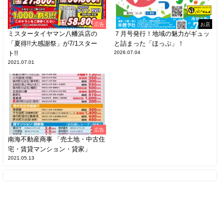
広告
お店
ミスタータイヤマン八幡浜店の
７月号発行！地域の魅力がギュッ
「夏得!!大感謝祭」が7/1スター
と詰まった「ほっぷ」！
ト!!
2026.07.04
2021.07.01
広告
南海不動産商事 「売土地・中古住
宅・賃貸マンション・貸家」
2021.05.13