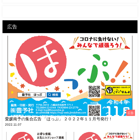
広告
広告
愛媛南予の集合広告 「ほっぷ」 ２０２２年１１月号発行！
2022.11.07