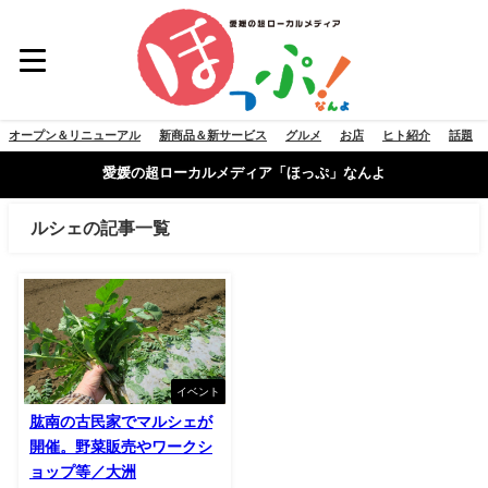
オープン＆リニューアル
新商品＆新サービス
グルメ
お店
ヒト紹介
話題
愛媛の超ローカルメディア「ほっぷ」なんよ
ルシェの記事一覧
イベント
肱南の古民家でマルシェが
開催。野菜販売やワークシ
ョップ等／大洲