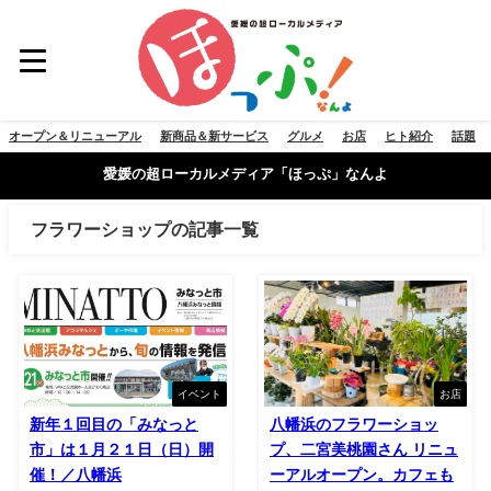
オープン＆リニューアル
新商品＆新サービス
グルメ
お店
ヒト紹介
話題
愛媛の超ローカルメディア「ほっぷ」なんよ
フラワーショップの記事一覧
イベント
お店
新年１回目の「みなっと
八幡浜のフラワーショッ
市」は１月２１日（日）開
プ、二宮美桃園さん リニュ
催！／八幡浜
ーアルオープン。カフェも