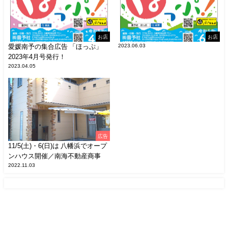
お店
お店
愛媛南予の集合広告 「ほっぷ」
2023.06.03
2023年4月号発行！
2023.04.05
広告
11/5(土)・6(日)は 八幡浜でオープ
ンハウス開催／南海不動産商事
2022.11.03