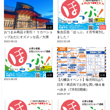
お店
広告
おつまみ商品２割引！ リカーショ
集合広告「ほっぷ」２月号発刊し
ップおだにオズメッセ店／大洲
ました！
2022.09.22
2022.02.05
お店
お店
2023.08.05
【八幡浜イベント】毎月8日は八
日市！商店街でお得な買い物＆食
べ歩き（7月8日開催）
2026.07.07