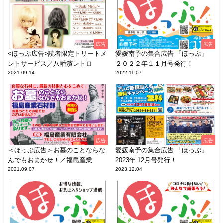
広告
広告
<ほっぷ広告>読者限定トリートメ
愛媛南予の集合広告 「ほっぷ」
ントサービス／八幡濱レトロ
２０２２年１１月号発行！
2021.09.14
2022.11.07
広告
広告
＜ほっぷ広告＞お墓のことならな
愛媛南予の集合広告 「ほっぷ」
んでもおまかせ！／福島産業
2023年 12月号発行！
2021.09.07
2023.12.04