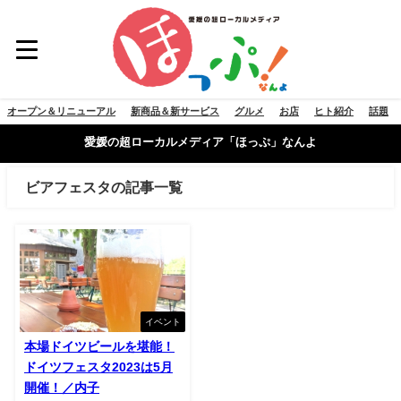
オープン＆リニューアル
新商品＆新サービス
グルメ
お店
ヒト紹介
話題
愛媛の超ローカルメディア「ほっぷ」なんよ
ビアフェスタの記事一覧
イベント
本場ドイツビールを堪能！
ドイツフェスタ2023は5月
開催！／内子