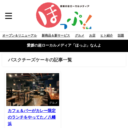
オープン＆リニューアル
新商品＆新サービス
グルメ
お店
ヒト紹介
話題
愛媛の超ローカルメディア「ほっぷ」なんよ
バスクチーズケーキの記事一覧
グルメ
カフェ＆バーがカレー限定
のランチをやってた／八幡
浜