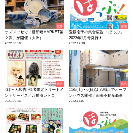
広告
広告
オズメッセで「砥部焼MARKET第
愛媛南予の集合広告 「ほっぷ」
２弾」が開催（大洲）
2023年1月号発行！
2022.08.10
2022.12.30
広告
広告
<ほっぷ広告>読者限定トリートメ
11/5(土)・6(日)は 八幡浜でオープ
ントサービス／八幡濱レトロ
ンハウス開催／南海不動産商事
2021.09.14
2022.11.03