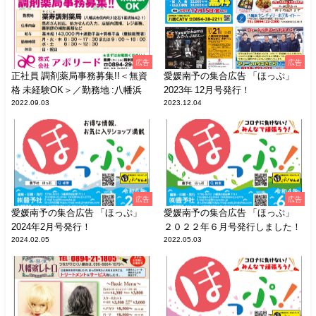
広告
広告
正社員 調剤薬局事務募集!!＜無資
愛媛南予の集合広告 「ほっぷ」
格 未経験OK＞／勤務地 :八幡浜
2023年 12月号発行！
2022.09.03
2023.12.04
広告
広告
愛媛南予の集合広告 「ほっぷ」
愛媛南予の集合広告 「ほっぷ」
2024年2月号発行！
２０２２年６月号発行しました！
2024.02.05
2022.05.03