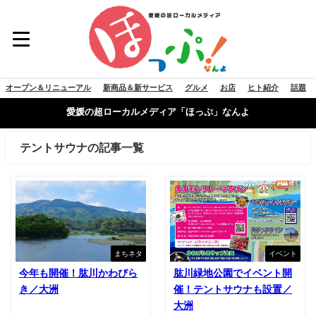
オープン＆リニューアル
新商品＆新サービス
グルメ
お店
ヒト紹介
話題
愛媛の超ローカルメディア「ほっぷ」なんよ
テントサウナの記事一覧
まちネタ
イベント
今年も開催！肱川かわびら
肱川緑地公園でイベント開
き／大洲
催！テントサウナも設置／
大洲