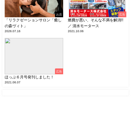
お店
広告
「リラクゼーションサロン「癒し
燃費が悪い、そんな不満を解消!!
の森ヴィト」
／ 清水モータース
2026.07.16
2021.10.06
広告
ほっぷ６月号発刊しました！
2021.06.07