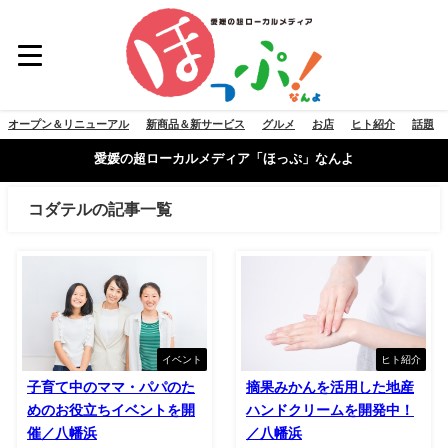
オープン＆リニューアル
新商品＆新サービス
グルメ
お店
ヒト紹介
話題
愛媛の超ローカルメディア「ほっぷ」なんよ
コダテルの記事一覧
イベント
ヒト紹介
子育て中のママ・パパのた
摘果みかんを活用した地産
めのお役立ちイベントを開
ハンドクリームを開発中！
催／八幡浜
／八幡浜