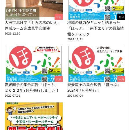
広告
お店
大洲市北只で「もみの木のいえ」
地域の魅力がギュッと詰まった
体感ルーム完成見学会開催
「ほっぷ」！南予エリアの最新情
2021.12.16
報をチェック
2024.12.31
広告
広告
愛媛南予の集合広告 「ほっぷ」
愛媛南予の集合広告 「ほっぷ」
２０２２年7月号発行しました！
2024年7月号発行！
2022.07.05
2024.07.04