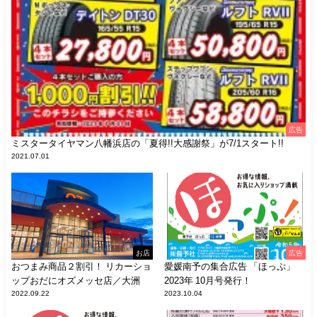
広告
ミスタータイヤマン八幡浜店の「夏得!!大感謝祭」が7/1スタート!!
2021.07.01
お店
広告
おつまみ商品２割引！ リカーショ
愛媛南予の集合広告 「ほっぷ」
ップおだにオズメッセ店／大洲
2023年 10月号発行！
2022.09.22
2023.10.04