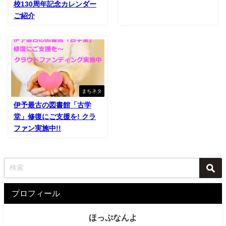
校130周年記念カレンダー
ご紹介
まちネタ
伊予最古の図書館「古学
堂」修復にご支援を! クラ
ファン実施中!!
プロフィール
ほっぷなんよ