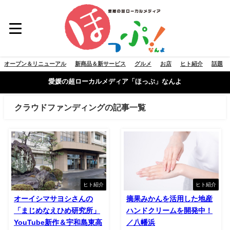
オープン＆リニューアル
新商品＆新サービス
グルメ
お店
ヒト紹介
話題
愛媛の超ローカルメディア「ほっぷ」なんよ
クラウドファンディングの記事一覧
ヒト紹介
ヒト紹介
オーイシマサヨシさんの
摘果みかんを活用した地産
「まじめなえひめ研究所」
ハンドクリームを開発中！
YouTube新作＆宇和島東高
／八幡浜