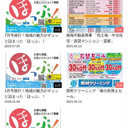
お店
広告
7月号発行！地域の魅力がギュッ
南海不動産商事 「売土地・中古住
と詰まった「ほっぷ」！
宅・賃貸マンション・貸家」
2025.07.05
2021.05.13
お店
広告
1月号発行！地域の魅力がギュッ
西村クリーニング「春の衣替えセ
と詰まった「ほっぷ」！
ール」
2026.01.06
2021.05.13