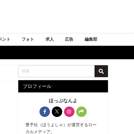
ベント
フォト
求人
広告
編集部
プロフィール
ほっぷなんよ
豊予社（ほうよしゃ）が運営するロー
カルメディア。