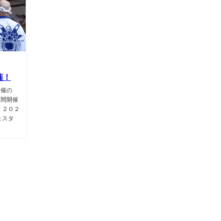
催！
開催の
日間開催
 ２０２
ェスタ