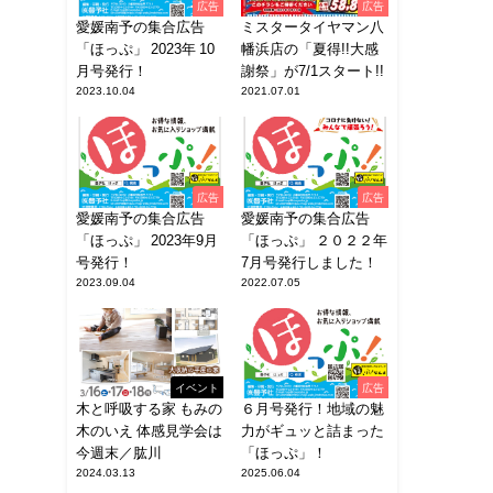
広告
広告
愛媛南予の集合広告
ミスタータイヤマン八
「ほっぷ」 2023年 10
幡浜店の「夏得!!大感
月号発行！
謝祭」が7/1スタート!!
2023.10.04
2021.07.01
広告
広告
愛媛南予の集合広告
愛媛南予の集合広告
「ほっぷ」 2023年9月
「ほっぷ」 ２０２２年
号発行！
7月号発行しました！
2023.09.04
2022.07.05
イベント
広告
木と呼吸する家 もみの
６月号発行！地域の魅
木のいえ 体感見学会は
力がギュッと詰まった
今週末／肱川
「ほっぷ」！
2024.03.13
2025.06.04