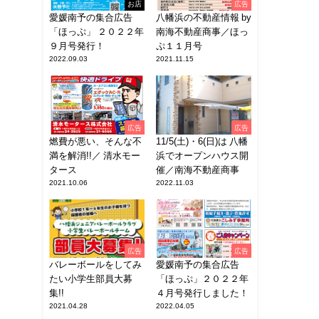
お店
広告
愛媛南予の集合広告
八幡浜の不動産情報 by
「ほっぷ」 ２０２２年
南海不動産商事／ほっ
９月号発行！
ぷ１１月号
2022.09.03
2021.11.15
広告
広告
燃費が悪い、そんな不
11/5(土)・6(日)は 八幡
満を解消!!／ 清水モー
浜でオープンハウス開
タース
催／南海不動産商事
2021.10.06
2022.11.03
広告
広告
バレーボールをしてみ
愛媛南予の集合広告
たい小学生部員大募
「ほっぷ」２０２２年
集!!
４月号発行しました！
2021.04.28
2022.04.05