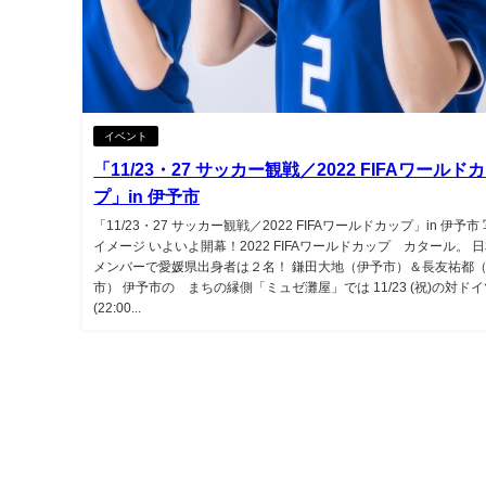
イベント
「11/23・27 サッカー観戦／2022 FIFAワールド
プ」in 伊予市
「11/23・27 サッカー観戦／2022 FIFAワールドカップ」in 伊予市
イメージ いよいよ開幕！2022 FIFAワールドカップ カタール。 
メンバーで愛媛県出身者は２名！ 鎌田大地（伊予市）＆長友祐都
市） 伊予市の まちの縁側「ミュゼ灘屋」では 11/23 (祝)の対ド
(22:00...