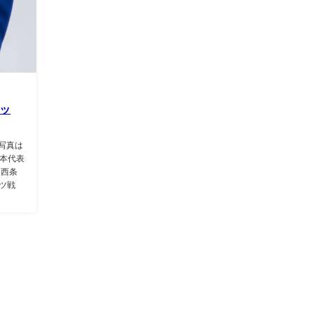
カッ
 写真は
日本代表
（西条
イツ戦