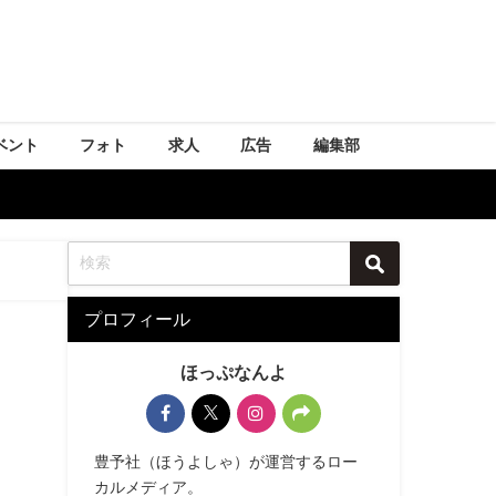
ベント
フォト
求人
広告
編集部
プロフィール
ほっぷなんよ
豊予社（ほうよしゃ）が運営するロー
カルメディア。